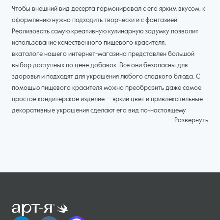
Чтобы внешний вид десерта гармонировал с его ярким вкусом, к
оформлению нужно подходить творчески и с фантазией.
Реализовать самую креативную кулинарную задумку позволит
использование качественного пищевого красителя,
вкаталоге нашего интернет-магазина представлен большой
выбор доступных по цене добавок. Все они безопасны для
здоровья и подходят для украшения любого сладкого блюда. С
помощью пищевого красителя можно преобразить даже самое
простое кондитерское изделие — яркий цвет и привлекательные
декоративные украшения сделают его вид по-настоящему
Развернуть
праздничным. Вещество обычно добавляется в тесто, крем,
мастику, шоколад, глазурь.
Разновидности пищевых красителей
Выбирая состав для окрашивания целого десерта или его