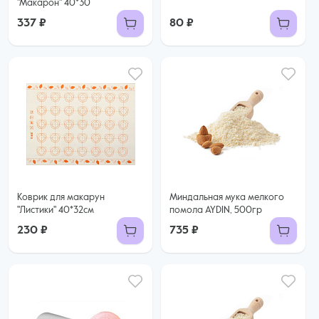
"Макарон" 40*30
337 ₽
80 ₽
Коврик для макарун
Миндальная мука мелкого
"Листики" 40*32см
помола AYDIN, 500гр
230 ₽
735 ₽