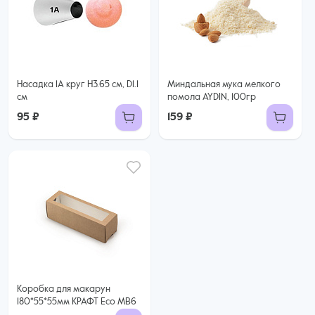
Насадка 1А круг H3.65 см, D1.1
Миндальная мука мелкого
см
помола AYDIN, 100гр
95 ₽
159 ₽
Коробка для макарун
180*55*55мм КРАФТ Eco MB6