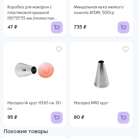
Коробка для макарон с
Миндальная мука мелкого
пластиковой крышкой
помола AYDIN, 500гр
190*55*55 мм (полностью
прозрачная)
47 ₽
735 ₽
Насадка 1А круг H3.65 см, D1.1
Насадка №10 круг
см
95 ₽
80 ₽
Похожие товары