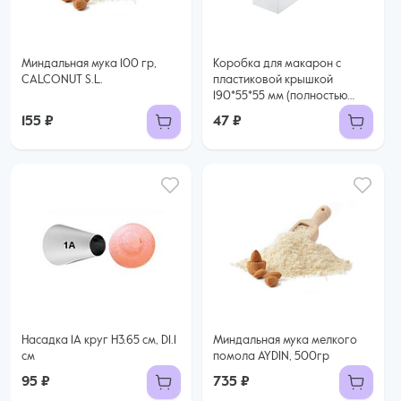
Миндальная мука 100 гр,
Коробка для макарон с
CALCONUT S.L.
пластиковой крышкой
190*55*55 мм (полностью
прозрачная)
155 ₽
47 ₽
Насадка 1А круг H3.65 см, D1.1
Миндальная мука мелкого
см
помола AYDIN, 500гр
95 ₽
735 ₽