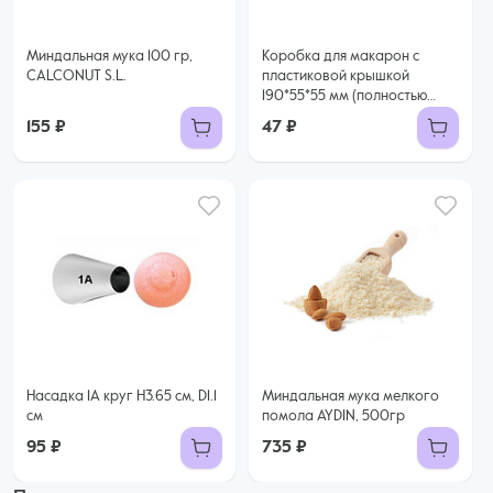
Миндальная мука 100 гр,
Коробка для макарон с
CALCONUT S.L.
пластиковой крышкой
190*55*55 мм (полностью
прозрачная)
155 ₽
47 ₽
Насадка 1А круг H3.65 см, D1.1
Миндальная мука мелкого
см
помола AYDIN, 500гр
95 ₽
735 ₽