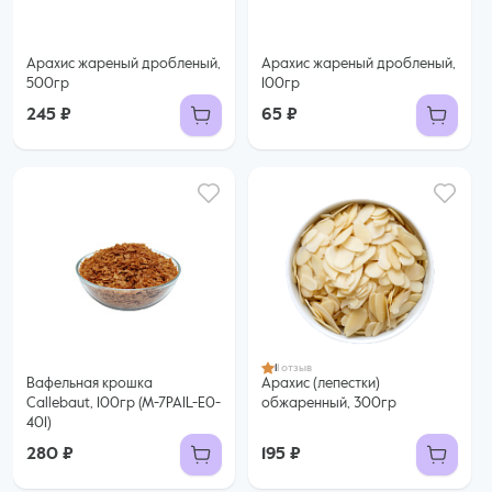
Арахис жареный дробленый,
Арахис жареный дробленый,
500гр
100гр
245 ₽
65 ₽
1
1 отзыв
Вафельная крошка
Арахис (лепестки)
Callebaut, 100гр (M-7PAIL-E0-
обжаренный, 300гр
401)
280 ₽
195 ₽