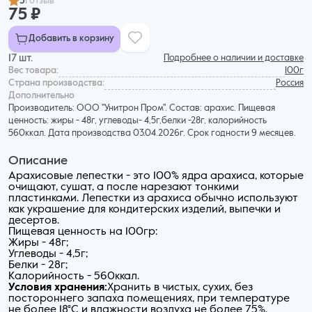
5
1 отзыв
75 ₽
Добавить в корзину
17 шт.
Подробнее о наличии и доставке
Вес товара:
100г
Страна производства:
Россия
Дополнительнo
Производитель: ООО "Унитрон Пром". Состав: арахис. Пищевая
ценность: жиры - 48г, углеводы- 4,5г,белки -28г, калорийность
560ккал. Дата производства 03.04.2026г. Срок годности 9 месяцев.
Описание
Арахисовые лепестки - это 100% ядра арахиса, которые
очищают, сушат, а после нарезают тонкими
пластинками. Лепестки из арахиса обычно используют
как украшение для кондитерских изделий, выпечки и
десертов.
Пищевая ценность на 100гр:
Жиры - 48г;
Углеводы - 4,5г;
Белки - 28г;
Калорийность - 560ккал.
Условия хранения:
Хранить в чистых, сухих, без
постороннего запаха помещениях, при температуре
не более 18°С и влажности воздуха не более 75%.