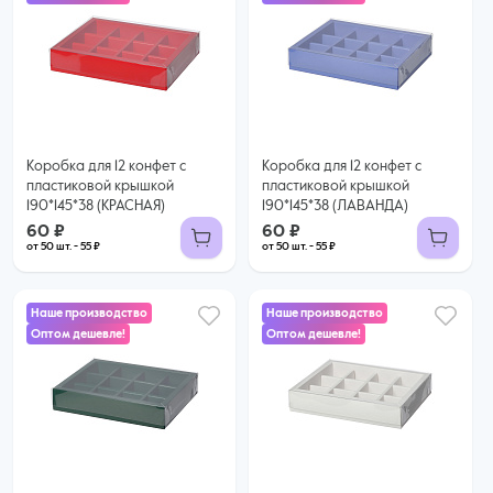
60 ₽
60 ₽
55 ₽ за шт. при заказе от 50 шт.
55 ₽ за шт. при заказе от 50 шт.
Купить оптом
Купить оптом
Коробка для 12 конфет с
Коробка для 12 конфет с
пластиковой крышкой
пластиковой крышкой
190*145*38 (КРАСНАЯ)
190*145*38 (ЛАВАНДА)
60 ₽
60 ₽
от 50 шт. - 55 ₽
от 50 шт. - 55 ₽
Наше производство
Наше производство
Оптом дешевле!
Оптом дешевле!
60 ₽
55 ₽
55 ₽ за шт. при заказе от 50 шт.
51 ₽ за шт. при заказе от 50 шт.
Купить оптом
Купить оптом