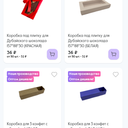
36 ₽
36 ₽
32 ₽ за шт. при заказе от 50 шт.
32 ₽ за шт. при заказе от 50 шт.
Купить оптом
Купить оптом
Коробка под плитку для
Коробка под плитку для
Дубайского шоколада
Дубайского шоколада
157*88*30 (КРАСНАЯ)
157*88*30 (БЕЛАЯ)
36 ₽
36 ₽
от 50 шт. - 32 ₽
от 50 шт. - 32 ₽
Наше производство
Наше производство
Оптом дешевле!
Оптом дешевле!
33 ₽
33 ₽
30 ₽ за шт. при заказе от 50 шт.
30 ₽ за шт. при заказе от 50 шт.
Купить оптом
Купить оптом
Коробка для 3 конфет с
Коробка для 3 конфет с