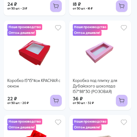
24 ₽
18 ₽
от 50 шт. - 21 ₽
от 50 шт. - 16 ₽
Наше производство
Наше производство
Оптом дешевле!
Оптом дешевле!
22 ₽
20 ₽ за шт. при заказе от 50 шт.
36 ₽
Купить оптом
32 ₽ за шт. при заказе от 50 шт.
Купить оптом
Коробка 15*15*4см КРАСНАЯ с
Коробка под плитку для
окном
Дубайского шоколада
157*88*30 (РОЗОВАЯ)
22 ₽
36 ₽
от 50 шт. - 20 ₽
от 50 шт. - 32 ₽
Наше производство
Наше производство
Оптом дешевле!
Оптом дешевле!