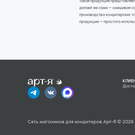
Такая продукция представляе
делают ее сами — смешивая с
производства кондитерских т
продукции — простота исполь
привлекательным. Цветная по
таких задач можно купить не
Виды декоративной посыпки
Каждый год профильные произ
огромного выбора размеров, 
КЛИЕ
- цветные сахарные кристаллы
Доста
- классические — «палочки», «
- мелкая посыпка в форме жив
- крупные драже;
- готовые декоративные укра
Сеть магазинов для кондитеров Арт-Я © 2026
Товары из нашего каталога по
конкурентной продукции. Дек