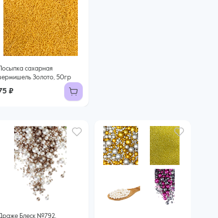
Посыпка сахарная
вермишель Золото, 50гр
75 ₽
Драже Блеск №792,