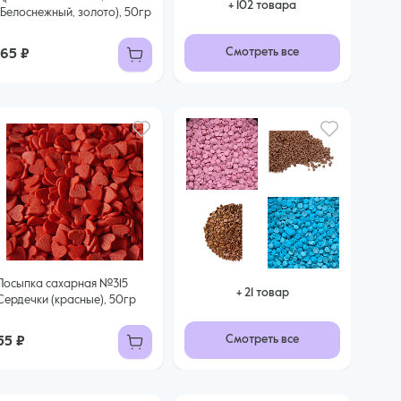
+ 102 товарa
(Белоснежный, золото), 50гр
Смотреть все
165 ₽
Посыпка сахарная №315
+ 21 товар
Сердечки (красные), 50гр
Смотреть все
55 ₽