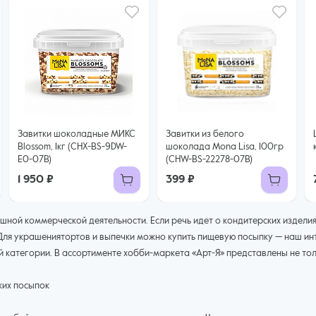
Завитки шоколадные МИКС
Завитки из белого
Blossom, 1кг (CHX-BS-9DW-
шоколада Mona Lisa, 100гр
E0-07B)
(CHW-BS-22278-07B)
1 950 ₽
399 ₽
шной коммерческой деятельности. Если речь идет о кондитерских изделия
. Для украшениятортов и выпечки можно купить пищевую посыпку — наш 
категории. В ассортименте хобби-маркета «Арт-Я» представлены не толь
ких посыпок