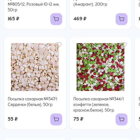
№805/12, Розовый 10-12 мм,
(Амарант), 200гр
50гр
165 ₽
469 ₽
Посыпка сахарная №347/1
Посыпка сахарная №344/1
Сердечки (белые), 50гр
конфетти (зеленое,
красное,белое), 50гр
55 ₽
75 ₽