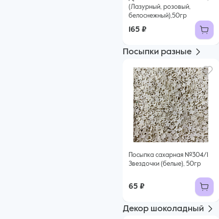
Тесто, бисквиты
(Лазурный, розовый,
белоснежный),50гр
165 ₽
Посыпки разные
Посыпка сахарная №304/1
Звездочки (белые), 50гр
65 ₽
Декор шоколадный