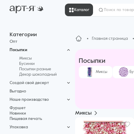
Каталог
Категории
Главная страница
Опт
Посыпки
Миксы
Посыпки
Бусинки
Посыпки разные
Миксы
Бу
Декор шоколадный
Создай свой десерт
Корпусные пирожные
Выгодно
Тирамису
Наше производство
Бенто
Мороженое
Коробки
Фуршет
Миксы
Моти
Подложки, дюбеля
Новинки
Дубайский шоколад
Сахарная пудра Арт-Я
Пищевая печать
Макарон
Топперы акрил
Упаковка
Капкейки
Тубусы для десертов