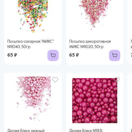
Посыпка сахарная "МИКС"
Посыпка декоративная
№1040, 50гр
МИКС №1020, 50гр
65 ₽
65 ₽
Драже Блеск нежный
Драже Блеск №831,