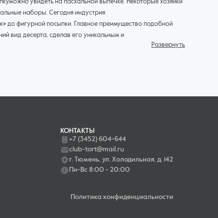
пкуможно увидеть на пасхальной выпечке. Некоторые хозяйки
иальные наборы. Сегодня индустрия
к» до фигурной посыпки. Главное преимущество подобной
ий вид десерта, сделав его уникальным и
Развернуть
ормления тортов, пирожных, печенья и даже пончиков. Для
ассика остается актуальной. Сегодня среди
КОНТАКТЫ
+7 (3452) 604-644
club-tort@mail.ru
овой или глянцевой поверхностью);
г. Тюмень, ул. Холодильная, д. 142
Пн-Вс 8:00 - 20:00
Политика конфиденциальности
дить выпуск привлекательной, оригинальной, а главное —
, изготавливается по безопасной технологии без