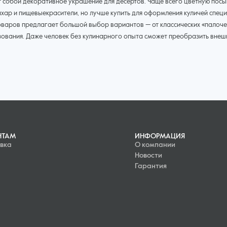
т собой декоративное украшение для десертов. Чаще всего цветную посы
ахар и пищевыекрасители, но лучше купить для оформления куличей спец
оваров предлагает большой выбор вариантов — от классических «палоче
зования. Даже человек без кулинарного опыта сможет преобразить внешн
сыпка — универсальное украшение, ее можно купить для декоративногооф
стандартные образцы на нашем сайте.
водители удивляют потребителей новыми уникальными решениями, но и кл
цветов и форм можно выделит пять категорий подобных украшений:
НТАМ
ИНФОРМАЦИЯ
 и пудра — самый простой и доступный по цене вид;
вка
О компании
конфетти», «вермишель»;
Новости
отных, бусинок, сердечек, пуговок, звездочек (однотонные изделия с мат
Гарантия
шения.
могут поднять кондитерское мастерство на новый уровень, а также нала
оративные посыпки — доступное по цене украшение. Оно не содержит ГМО