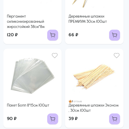
Пергамент
Деревянные шпажки
силиконизированный
ПРЕМИУМ 30см 100шт
жиростойкий 38см*8м
120 ₽
66 ₽
1
1 отзыв
Пакет Бопп 8*15см 100шт
Деревянные шпажки Эконом
, 30см 100шт
90 ₽
39 ₽