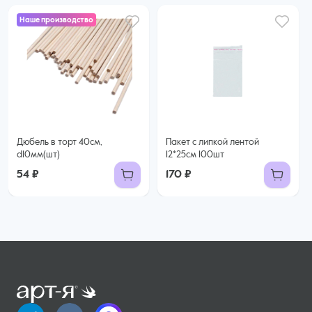
Наше производство
Дюбель в торт 40см,
Пакет с липкой лентой
d10мм(шт)
12*25см 100шт
54 ₽
170 ₽