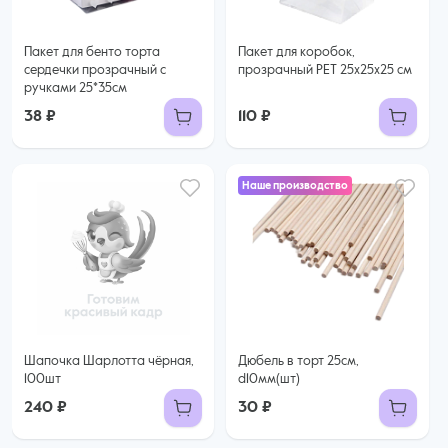
Пакет для бенто торта
Пакет для коробок,
сердечки прозрачный с
прозрачный PET 25х25х25 см
ручками 25*35см
38 ₽
110 ₽
Наше производство
Шапочка Шарлотта чёрная,
Дюбель в торт 25см,
100шт
d10мм(шт)
240 ₽
30 ₽