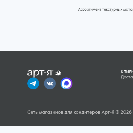
Ассортимент текстурных матов
Узоры, сердца, контуры живот
подходящим кондитерским инв
перечисленные приспособлени
лентами. Коврики и маты изго
Способ применения текстурны
КЛИЕ
раскатать мастику тонк
Доста
разместить получившийс
прижать его до впечат
перевернуть коврик и в
закрепить узор на конд
Сеть магазинов для кондитеров Арт-Я © 2026
В результате получится прив