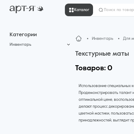
Каталог
Категории
Инвентарь
Для 
Инвентарь
Текстурные маты
Весы
Для мастики
Коврики
Товаров: 0
Для работы с кремом
Термометры
Мерные ёмкости
Пленка ацетатная
Использование специальных к
Формы для выпечки
Продемонстрировать талант и 
Решетки для глазури
оптимальной цене, воспользо
Формы "Выдумщики"
делают процесс декорирования
Формы для шоколада, конфет,
леденцов
цветной мастики, пользовать
Формы для пряников и печенья
принадлежностей, выглядит п
Столы поворотные
Силиконовые формы для тортов
и пирожных