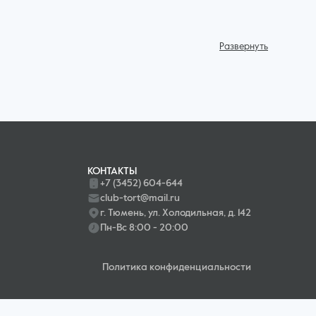
Развернуть
лать это можно в домашних условиях, если обзавестись
едназначенными для моделирования мастики. Кроме того,
ни облегчают обтяжку тортов и украшения их декоративными
я и долго хранятся.
КОНТАКТЫ
+7 (3452) 604-644
club-tort@mail.ru
г. Тюмень, ул. Холодильная, д. 142
Пн-Вс 8:00 - 20:00
Политика конфиденциальности
ением для любого праздничного стола или приятным подарком.