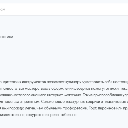
мастики
ондитерских инструментов позволяет кулинару чувствовать себя настоя
похвастаться мастерством в оформлении десертов помогутоттиски, текст
вавшись каталогомнашего интернет-магазина. Такие приспособления упр
 простым и приятным. Силиконовые текстурные коврики и пластиковые о
ся ими гораздо легче, чем обычными трафаретами. Торт, пирожное или п
ривлекательно, аккуратно и презентабельно.