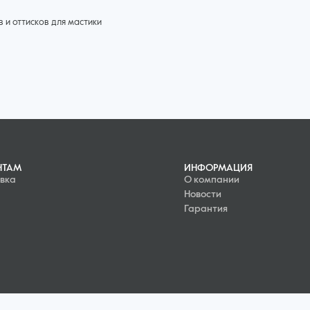
 и оттисков для мастики
ных и фруктов — все это можно изобразить на кондитерском изделии. Сде
ентарем: силиконовыми текстурными матами,ковриками и оттисками, пр
я подходят для работы с шоколадом, сахарной массой и марципаном. О
тавливаются из экологически чистого пищевого силикона, они легко моютс
х матов достаточно прост — чтобы изготовить украшение, необходимо:
НТАМ
ИНФОРМАЦИЯ
им слоем;
вка
О компании
я пласт на коврике;
Новости
Гарантия
ывания рисунка;
ынуть сладкую массу;
итерском изделии.
лекательный и креативный десерт, который сможет стать отличным украш