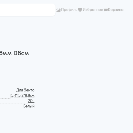
Профиль
Избранное
Корзина
88мм D8см
Для бенто
15,4*15,2*8,8см
20г
Белый