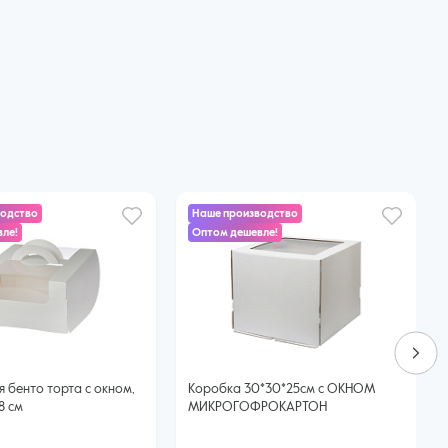
водство
Наше производство
ле!
Оптом дешевле!
 бенто торта с окном,
Коробка 30*30*25см с ОКНОМ
*8 см
МИКРОГОФРОКАРТОН