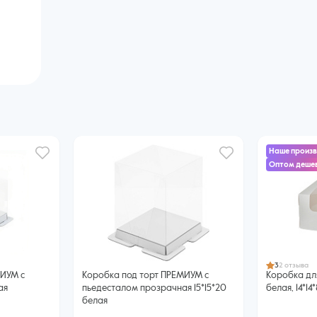
Наше произ
Оптом дешев
3
2 отзыва
МИУМ с
Коробка под торт ПРЕМИУМ с
Коробка для
ая
пьедесталом прозрачная 15*15*20
белая, 14*14
белая