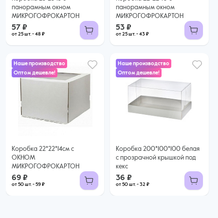
панорамным окном
панорамным окном
МИКРОГОФРОКАРТОН
МИКРОГОФРОКАРТОН
57 ₽
53 ₽
от 25 шт. - 48 ₽
от 25 шт. - 43 ₽
Наше производство
Наше производство
Оптом дешевле!
Оптом дешевле!
36 ₽
69 ₽
32 ₽ за шт. при заказе от 50 шт.
59 ₽ за шт. при заказе от 50 шт.
Купить оптом
Купить оптом
Коробка 22*22*14см с
Коробка 200*100*100 белая
ОКНОМ
с прозрачной крышкой под
МИКРОГОФРОКАРТОН
кекс
69 ₽
36 ₽
от 50 шт. - 59 ₽
от 50 шт. - 32 ₽