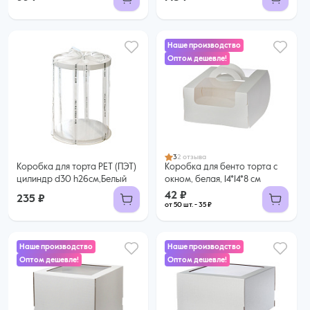
Наше производство
Оптом дешевле!
42 ₽
35 ₽ за шт. при заказе от 50 шт.
Купить оптом
3
2 отзыва
Коробка для торта РЕТ (ПЭТ)
Коробка для бенто торта с
цилиндр d30 h26см,Белый
окном, белая, 14*14*8 см
42 ₽
235 ₽
от 50 шт. - 35 ₽
Наше производство
Наше производство
Оптом дешевле!
Оптом дешевле!
89 ₽
68 ₽