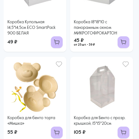
Купить оптом
Коробка Купольная
Коробка 18*18*10 с
14,5*14,5см ECO SmartPack
панорамным окном
900 БЕЛАЯ
МИКРОГОФРОКАРТОН
45 ₽
49 ₽
от 25 шт. - 39 ₽
Коробка для бенто торта
Коробка для Бенто с прозр.
«Мишка»
крышкой, 15*15*20см
55 ₽
105 ₽