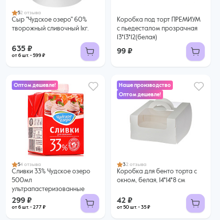
5
2 отзыва
Сыр "Чудское озеро" 60%
Коробка под торт ПРЕМИУМ
творожный сливочный 1кг.
с пьедесталом прозрачная
13*13*12(белая)
635 ₽
99 ₽
от 6 шт. - 599 ₽
Оптом дешевле!
Наше производство
Оптом дешевле!
299 ₽
42 ₽
277 ₽ за шт. при заказе от 6 шт.
35 ₽ за шт. при заказе от 50 шт.
Купить оптом
Купить оптом
5
4 отзыва
3
2 отзыва
Сливки 33% Чудское озеро
Коробка для бенто торта с
500мл
окном, белая, 14*14*8 см
ультрапастеризованные
299 ₽
42 ₽
от 6 шт. - 277 ₽
от 50 шт. - 35 ₽