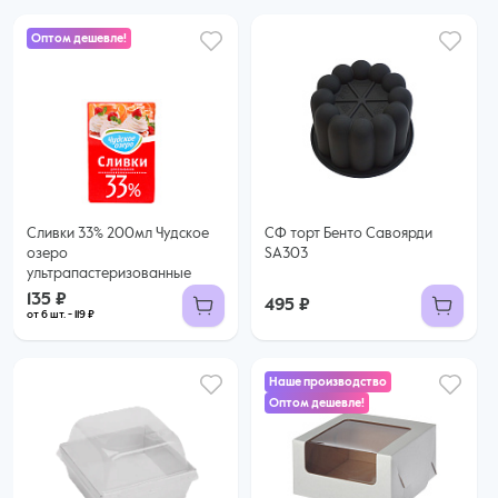
Оптом дешевле!
135 ₽
119 ₽ за шт. при заказе от 6 шт.
Купить оптом
Сливки 33% 200мл Чудское
СФ торт Бенто Савоярди
озеро
SA303
ультрапастеризованные
135 ₽
495 ₽
от 6 шт. - 119 ₽
Наше производство
Оптом дешевле!
45 ₽
39 ₽ за шт. при заказе от 25 шт.