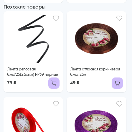
Похожие товары
Лента репсовая
Лента атласная коричневая
6мм*25(23м±1м) №39 чёрный
6мм, 23м
75 ₽
49 ₽