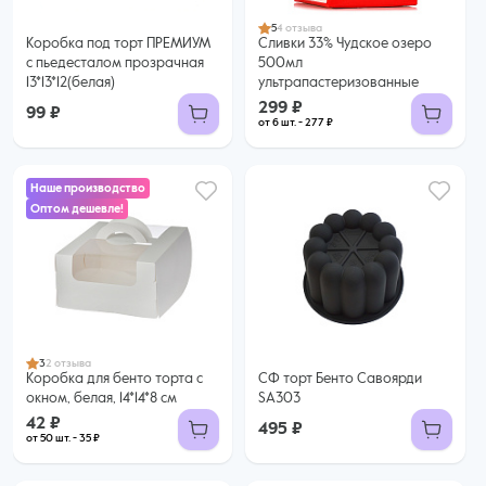
5
4 отзыва
Коробка под торт ПРЕМИУМ
Сливки 33% Чудское озеро
с пьедесталом прозрачная
500мл
13*13*12(белая)
ультрапастеризованные
299 ₽
99 ₽
от 6 шт. - 277 ₽
Наше производство
Оптом дешевле!
42 ₽
35 ₽ за шт. при заказе от 50 шт.
Купить оптом
3
2 отзыва
Коробка для бенто торта с
СФ торт Бенто Савоярди
окном, белая, 14*14*8 см
SA303
42 ₽
495 ₽
от 50 шт. - 35 ₽