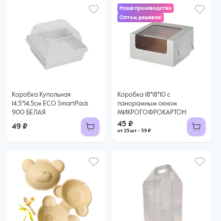
Наше производство
Оптом дешевле!
45 ₽
39 ₽ за шт. при заказе от 25 шт.
Купить оптом
Коробка Купольная
Коробка 18*18*10 с
14,5*14,5см ECO SmartPack
панорамным окном
900 БЕЛАЯ
МИКРОГОФРОКАРТОН
45 ₽
49 ₽
от 25 шт. - 39 ₽