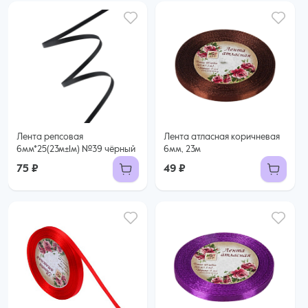
Лента репсовая
Лента атласная коричневая
6мм*25(23м±1м) №39 чёрный
6мм, 23м
75 ₽
49 ₽