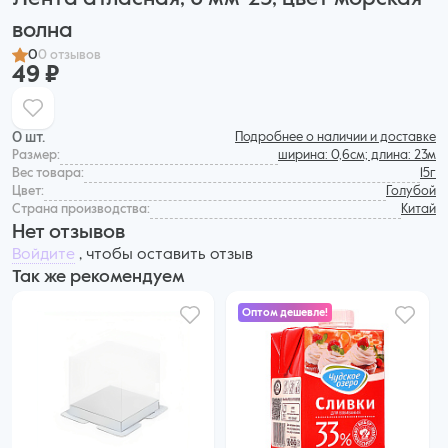
волна
0
0 отзывов
49 ₽
0 шт.
Подробнее о наличии и доставке
Размер:
ширина: 0,6см; длина: 23м
Вес товара:
15г
Цвет:
Голубой
Страна производства:
Китай
Нет отзывов
Войдите
, чтобы оставить отзыв
Так же рекомендуем
Оптом дешевле!
299 ₽
277 ₽ за шт. при заказе от 6 шт.
Купить оптом