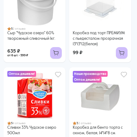
635 ₽
599 ₽ за шт. при заказе от 6 шт.
Купить оптом
5
2 отзыва
Сыр "Чудское озеро" 60%
Коробка под торт ПРЕМИУМ
творожный сливочный 1кг.
с пьедесталом прозрачная
13*13*12(белая)
635 ₽
99 ₽
от 6 шт. - 599 ₽
Оптом дешевле!
Наше производство
Оптом дешевле!
299 ₽
42 ₽
277 ₽ за шт. при заказе от 6 шт.
35 ₽ за шт. при заказе от 50 шт.
Купить оптом
Купить оптом
5
4 отзыва
3
2 отзыва
Сливки 33% Чудское озеро
Коробка для бенто торта с
500мл
окном, белая, 14*14*8 см