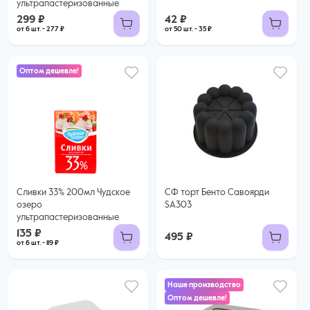
ультрапастеризованные
299 ₽
42 ₽
от 6 шт. - 277 ₽
от 50 шт. - 35 ₽
Оптом дешевле!
135 ₽
119 ₽ за шт. при заказе от 6 шт.
Купить оптом
Сливки 33% 200мл Чудское
СФ торт Бенто Савоярди
озеро
SA303
ультрапастеризованные
135 ₽
495 ₽
от 6 шт. - 119 ₽
Наше производство
Оптом дешевле!