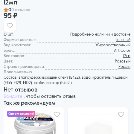
12мл
0
0 отзывов
95 ₽
0 шт.
Подробнее о наличии и доставке
Форма красителя:
Гелевый
Вид красителя:
Жирорастворимый
Бренд:
Art Color
Вес товара:
12гр
Цвет:
Розовый
Страна производства:
Россия
Дополнительнo
Состав: влагоудерживающий агент (Е422), вода, краситель пищевой
(Е155; Е129; Е102), стабилизатор (Е452i).
Нет отзывов
Войдите
, чтобы оставить отзыв
Так же рекомендуем
Оптом дешевле!