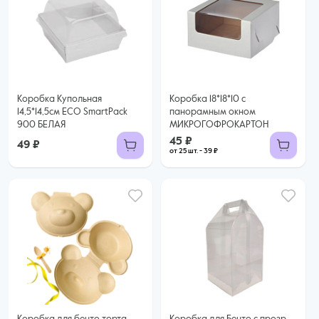
45 ₽
39 ₽ за шт. при заказе от 25 шт.
Купить оптом
Коробка Купольная
Коробка 18*18*10 с
14,5*14,5см ECO SmartPack
панорамным окном
900 БЕЛАЯ
МИКРОГОФРОКАРТОН
45 ₽
49 ₽
от 25 шт. - 39 ₽