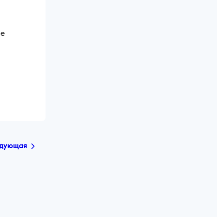
ые
дующая