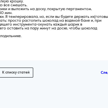
лкую крошку.
о все смешать.
рики и выложить на доску, покрытую пергаментом.
30 мин.
и. Я темперировала, но, если вы будете держать их(готов
лать: просто растопить шоколад на водяной бане и, при
дящего инструмента-окунать каждый шарик в
его оставить на пару минут на доске, чтобы шоколад
лодильнике.
К списку статей
Сле