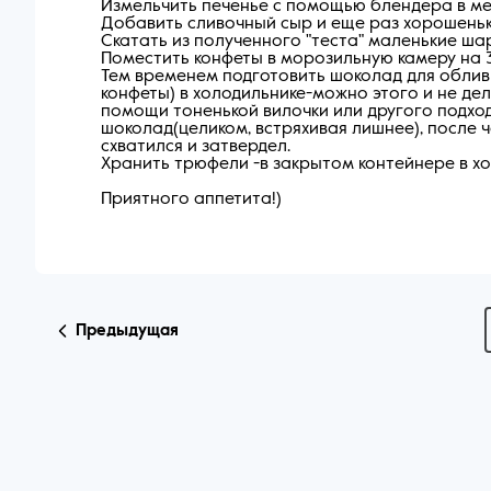
Измельчить печенье с помощью блендера в ме
Добавить сливочный сыр и еще раз хорошеньк
Скатать из полученного "теста" маленькие ша
Поместить конфеты в морозильную камеру на 
Тем временем подготовить шоколад для обливк
конфеты) в холодильнике-можно этого и не де
помощи тоненькой вилочки или другого подхо
шоколад(целиком, встряхивая лишнее), после ч
схватился и затвердел.
Хранить трюфели -в закрытом контейнере в хо
Приятного аппетита!)
Предыдущая