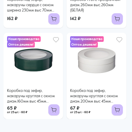
макаруны сердце с окном
диам.260мм выс.260мм
ширина 230мм выс 70мм
(БЕЛАЯ)
(БЕЛАЯ)
162 ₽
142 ₽
Наше производство
Наше производство
Оптом дешевле!
Оптом дешевле!
65 ₽
67 ₽
60 ₽ за шт. при заказе от 25 шт.
60 ₽ за шт. при заказе от 25 шт.
Купить оптом
Купить оптом
Коробка под зефир,
Коробка под зефир,
макаруны круглая с окном
макаруны круглая с окном
диам.160мм выс 45мм
диам.200мм выс 45мм
(ТЕМНО ЗЕЛЕНАЯ)
(БЕЛАЯ)
65 ₽
67 ₽
от 25 шт. - 60 ₽
от 25 шт. - 60 ₽