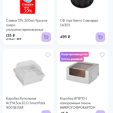
Купить оптом
Сливки 33% 200мл Чудское
СФ торт Бенто Савоярди
озеро
SA303
ультрапастеризованные
135 ₽
495 ₽
от 6 шт. - 119 ₽
Наше производство
Оптом дешевле!
45 ₽
39 ₽ за шт. при заказе от 25 шт.
Купить оптом
Коробка Купольная
Коробка 18*18*10 с
14,5*14,5см ECO SmartPack
панорамным окном
900 БЕЛАЯ
МИКРОГОФРОКАРТОН