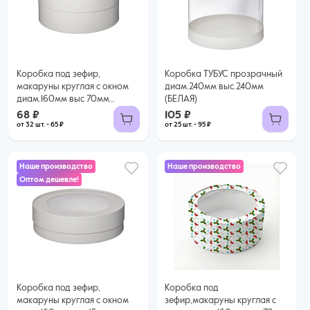
105 ₽
68 ₽
95 ₽ за шт. при заказе от 25 шт.
Купить оптом
65 ₽ за шт. при заказе от 32 шт.
Купить оптом
Коробка под зефир,
Коробка ТУБУС прозрачный
макаруны круглая с окном
диам.240мм выс.240мм
диам.160мм выс 70мм
(БЕЛАЯ)
(БЕЛАЯ)
68 ₽
105 ₽
от 32 шт. - 65 ₽
от 25 шт. - 95 ₽
Наше производство
Наше производство
Оптом дешевле!
60 ₽
55 ₽ за шт. при заказе от 25 шт.
Купить оптом
Коробка под зефир,
Коробка под
макаруны круглая с окном
зефир,макаруны круглая с