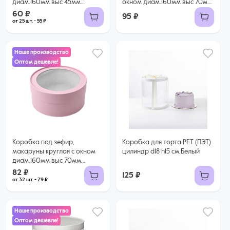
диам.160мм выс 45мм
окном диам.160мм выс 70мм
(БЕЛАЯ)
(Новогодняя
60 ₽
95 ₽
№10)Рождественские носки
от 25 шт. - 55 ₽
Наше производство
Оптом дешевле!
82 ₽
79 ₽ за шт. при заказе от 32 шт.
Купить оптом
Коробка под зефир,
Коробка для торта РЕТ (ПЭТ)
макаруны круглая с окном
цилиндр d18 h15 см,Белый
диам.160мм выс 70мм
(СВЕТЛО РОЗОВАЯ)
82 ₽
125 ₽
от 32 шт. - 79 ₽
Наше производство
Оптом дешевле!