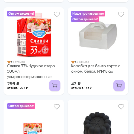
Оптом дешевле!
Наше производство
Оптом дешевле!
299 ₽
42 ₽
277 ₽ за шт. при заказе от 6 шт.
35 ₽ за шт. при заказе от 50 шт.
Купить оптом
Купить оптом
5
4 отзыва
3
2 отзыва
Сливки 33% Чудское озеро
Коробка для бенто торта с
500мл
окном, белая, 14*14*8 см
ультрапастеризованные
299 ₽
42 ₽
от 6 шт. - 277 ₽
от 50 шт. - 35 ₽
Оптом дешевле!
135 ₽
119 ₽ за шт. при заказе от 6 шт.