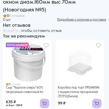
окном диам.160мм выс 70мм
(Новогодняя №5)
0
0 отзывов
0 шт.
Подробнее о наличии и доставке
Нет отзывов
Войдите
, чтобы оставить отзыв
Так же рекомендуем
Оптом дешевле!
635 ₽
599 ₽ за шт. при заказе от 6 шт.
Купить оптом
5
2 отзыва
Сыр "Чудское озеро" 60%
Коробка под торт ПРЕМИУМ
творожный сливочный 1кг.
с пьедесталом прозрачная
13*13*12(белая)
635 ₽
99 ₽
от 6 шт. - 599 ₽