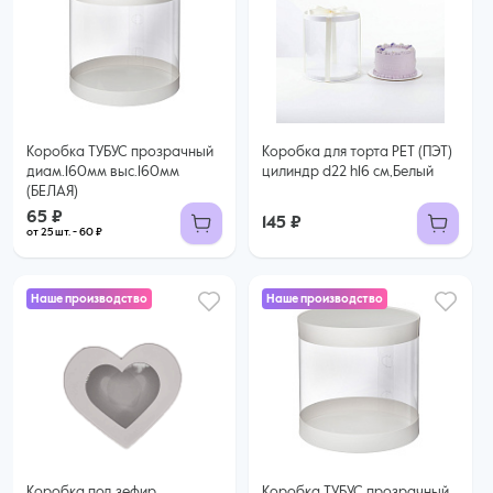
65 ₽
60 ₽ за шт. при заказе от 25 шт.
Купить оптом
Коробка ТУБУС прозрачный
Коробка для торта РЕТ (ПЭТ)
диам.160мм выс.160мм
цилиндр d22 h16 см,Белый
(БЕЛАЯ)
65 ₽
145 ₽
от 25 шт. - 60 ₽
Наше производство
Наше производство
Коробка под зефир,
Коробка ТУБУС прозрачный