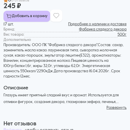
0
0 отзывов
245 ₽
Добавить в корзину
17 шт.
Подробнее о наличии и доставке
Бренд:
Фабрика сладкого декора
Вес товара:
500г
Дополнительнo
Производитель: ООО ПК "Фабрика сладкого декора".Состав: сахар,
заменитель масла какао лауриновая типа, сыворотка молочная
сухая, какао-порошок, эмульгатор лецитин(Е322), ароматизаторы:
Ванилин, концентрированное молоко.Пищевая ценность на
100гр:белки 1,6г, жиры 32,0г, углеводы 62,0г. Энергетическая
ценность 550ккал/2290кДж.Дата производства 16.04.2026г. .Срок
годности 12мес.
Описание
Глазурь имеет приятный сладкий вкус и аромат. Используется для
отливки фигурок, создания декора, глазировки зефира, печенья,
Развернуть
орехов. В отличие от шоколада не требует темперирования после
растапливания. Шоколадная глазурь, так же применяется для
глазирования печенья, зефира, орехов, мороженого. Состав: сахар-
Нет отзывов
песок, заменитель масла какао лауриновая типа, сыворотка