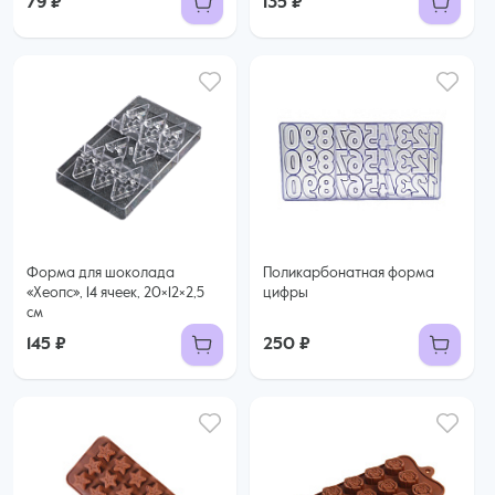
79 ₽
135 ₽
Форма для шоколада
Поликарбонатная форма
«Хеопс», 14 ячеек, 20×12×2,5
цифры
см
145 ₽
250 ₽