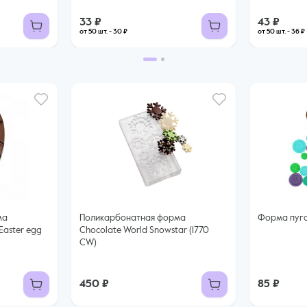
33 ₽
43 ₽
от 50 шт. - 30 ₽
от 50 шт. - 36 ₽
ма
Поликарбонатная форма
Форма пугов
Easter egg
Chocolate World Snowstar (1770
CW)
450 ₽
85 ₽