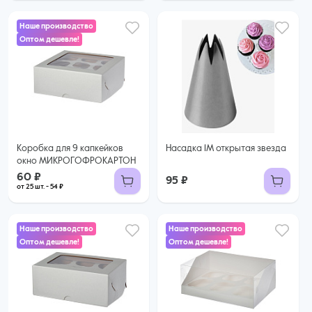
Наше производство
Оптом дешевле!
60 ₽
54 ₽ за шт. при заказе от 25 шт.
Купить оптом
Коробка для 9 капкейков
Насадка 1М открытая звезда
окно МИКРОГОФРОКАРТОН
60 ₽
95 ₽
от 25 шт. - 54 ₽
Наше производство
Наше производство
Оптом дешевле!
Оптом дешевле!
45 ₽
47 ₽
39 ₽ за шт. при заказе от 25 шт.
Купить оптом
44 ₽ за шт. при заказе от 50 шт.