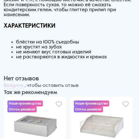
айсинг и т. п.; с помощью кисточки, в качестве блёсток.
Если поверхность сухая, то можно её смазать
кондитерским гелем, чтобы глиттер прилип при
нанесении.
ХАРАКТЕРИСТИКИ
блёстки на 100% съедобны
не хрустят на зубах
не меняют вкус готовых изделий
не растворяются в жидкостях и кремах
Нет отзывов
Войдите
, чтобы оставить отзыв
Так же рекомендуем
Наше производство
Наше производство
Оптом дешевле!
Оптом дешевле!
73 ₽
72 ₽
60 ₽ за шт. при заказе от 25 шт.
68 ₽ за шт. при заказе от 50 шт.
Купить оптом
Купить оптом