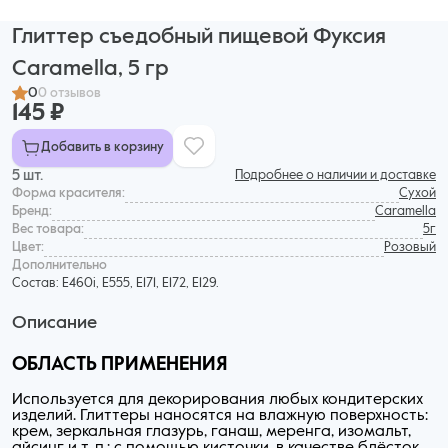
Глиттер съедобный пищевой Фуксия
Caramella, 5 гр
0
0 отзывов
145 ₽
Добавить в корзину
5 шт.
Подробнее о наличии и доставке
Форма красителя:
Сухой
Бренд:
Caramella
Вес товара:
5г
Цвет:
Розовый
Дополнительнo
Состав: Е460i, Е555, Е171, Е172, E129.
Описание
ОБЛАСТЬ ПРИМЕНЕНИЯ
Используется для декорирования любых кондитерских
изделий. Глиттеры наносятся на влажную поверхность:
крем, зеркальная глазурь, ганаш, меренга, изомальт,