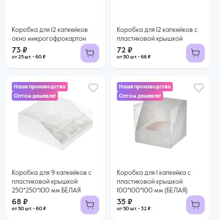
Коробка для 12 капкейков
Коробка для 12 капкейков с
окно микрогофрокартон
пластиковой крышкой
73 ₽
72 ₽
от 25 шт. - 60 ₽
от 50 шт. - 68 ₽
Наше производство
Наше производство
Оптом дешевле!
Оптом дешевле!
68 ₽
35 ₽
60 ₽ за шт. при заказе от 50 шт.
32 ₽ за шт. при заказе от 50 шт.
Купить оптом
Купить оптом
Коробка для 9 капкейков с
Коробка для 1 капкейка с
пластиковой крышкой
пластиковой крышкой
250*250*100 мм БЕЛАЯ
100*100*100 мм (БЕЛАЯ)
68 ₽
35 ₽
от 50 шт. - 60 ₽
от 50 шт. - 32 ₽