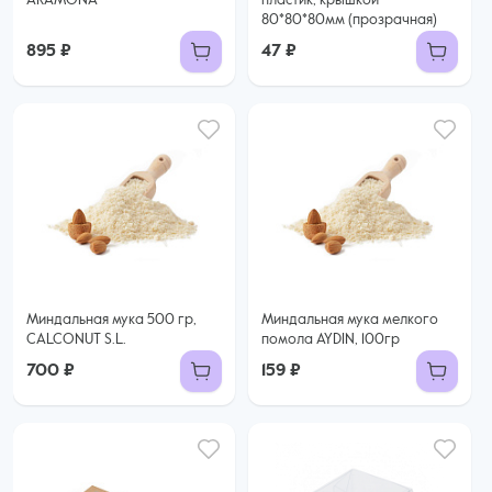
ARAMONA
пластик, крышкой
80*80*80мм (прозрачная)
895 ₽
47 ₽
Миндальная мука 500 гр,
Миндальная мука мелкого
CALCONUT S.L.
помола AYDIN, 100гр
700 ₽
159 ₽