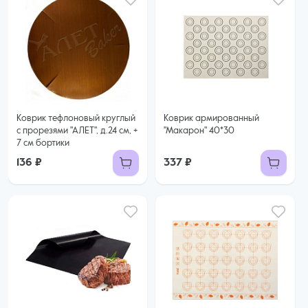
Коврик тефлоновый круглый
Коврик армированный
с прорезями "АЛЕТ", д.24 см, +
"Макарон" 40*30
7 см бортики
136 ₽
337 ₽