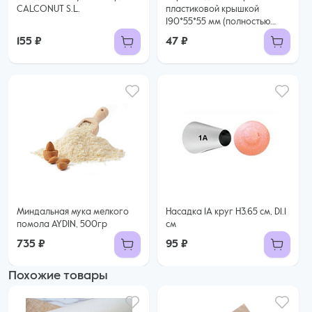
CALCONUT S.L.
пластиковой крышкой
190*55*55 мм (полностью
прозрачная)
155 ₽
47 ₽
Миндальная мука мелкого
Насадка 1А круг H3.65 см, D1.1
помола AYDIN, 500гр
см
735 ₽
95 ₽
Похожие товары