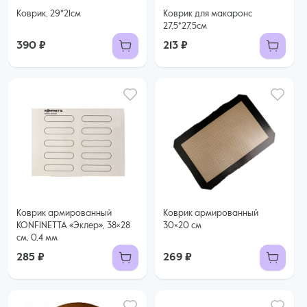
Коврик, 29*21см
Коврик для макаронс
27,5*27,5см
390 ₽
213 ₽
Коврик армированный
Коврик армированный
KONFINETTA «Эклер», 38×28
30×20 см
см, 0,4 мм
285 ₽
269 ₽