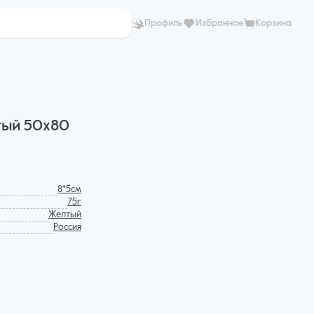
Профиль
Избранное
Корзина
тый 50x80
8*5см
75г
Желтый
Россия