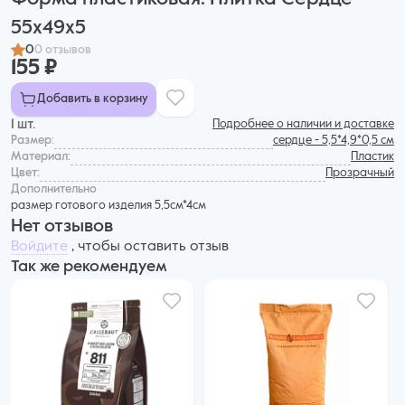
55х49х5
0
0 отзывов
155 ₽
Добавить в корзину
1 шт.
Подробнее о наличии и доставке
Размер:
сердце - 5,5*4,9*0,5 см
Материал:
Пластик
Цвет:
Прозрачный
Дополнительнo
размер готового изделия 5,5см*4см
Нет отзывов
Войдите
, чтобы оставить отзыв
Так же рекомендуем