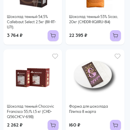
Шоколад темный 54,5%
Шоколад темный 53% Sicao,
Callebaut Select 2.5кг (811-RT-
20кг (CHDDR-11Q11RU-814)
U71).
3 764 ₽
22 395 ₽
Шоколад темный Chocovic
Форма для шоколада
Francisco 55,1% 1,5 кг (CHD-
Плитка 8 марта
Q56CHCV-69B)
2 262 ₽
160 ₽