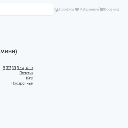
Профиль
Избранное
Корзина
 мини)
5,3*3,5*1,5 см, 4 шт
Пластик
16гр
Прозрачный