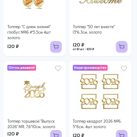
100 ₽ за шт. при заказе от 10 шт.
Купить оптом
Топпер "С днем знаний"
Топпер "50 лет вместе"
глобус №16 4*5,5см 4шт
13*6,3см, золото
золото
120 ₽
120 ₽
от 10 шт. - 100 ₽
Оптом дешевле!
Наше производство
120 ₽
100 ₽ за шт. при заказе от 10 шт.
Купить оптом
Топпер торцевой "Выпуск
Топпер квадрат 2026 №6,
2026" №1, 7,6*10см, золото
5*6см, 4шт золото
120 ₽
120 ₽