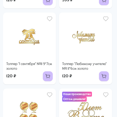
120 ₽
399 ₽
Топпер "1 сентября" №11 9*7см
Топпер "Любимому учителю"
золото
№1 11*6см золото
120 ₽
120 ₽
Наше производство
Оптом дешевле!
120 ₽