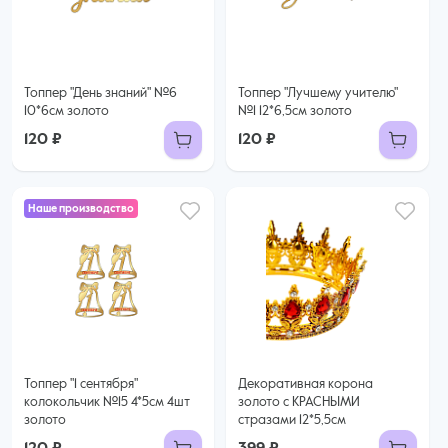
Топпер "День знаний" №6
Топпер "Лучшему учителю"
10*6см золото
№1 12*6,5см золото
120 ₽
120 ₽
Наше производство
Топпер "1 сентября"
Декоративная корона
колокольчик №15 4*5см 4шт
золото с КРАСНЫМИ
золото
стразами 12*5,5см