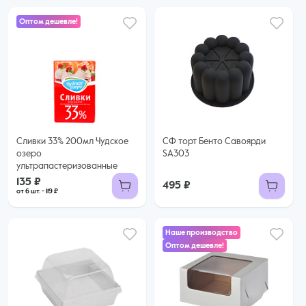
Оптом дешевле!
135 ₽
119 ₽ за шт. при заказе от 6 шт.
Купить оптом
Сливки 33% 200мл Чудское
СФ торт Бенто Савоярди
озеро
SA303
ультрапастеризованные
135 ₽
495 ₽
от 6 шт. - 119 ₽
Наше производство
Оптом дешевле!
45 ₽
39 ₽ за шт. при заказе от 25 шт.