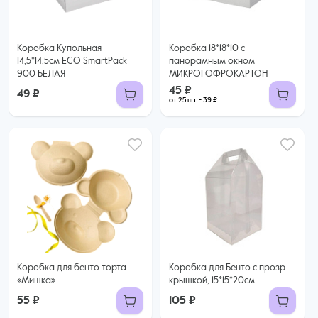
Купить оптом
Коробка Купольная
Коробка 18*18*10 с
14,5*14,5см ECO SmartPack
панорамным окном
900 БЕЛАЯ
МИКРОГОФРОКАРТОН
45 ₽
49 ₽
от 25 шт. - 39 ₽
Коробка для бенто торта
Коробка для Бенто с прозр.
«Мишка»
крышкой, 15*15*20см
55 ₽
105 ₽