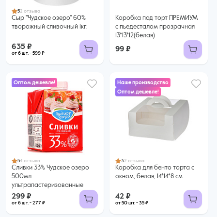
5
2 отзыва
Сыр "Чудское озеро" 60%
Коробка под торт ПРЕМИУМ
творожный сливочный 1кг.
с пьедесталом прозрачная
13*13*12(белая)
635 ₽
99 ₽
от 6 шт. - 599 ₽
Оптом дешевле!
Наше производство
Оптом дешевле!
299 ₽
42 ₽
277 ₽ за шт. при заказе от 6 шт.
35 ₽ за шт. при заказе от 50 шт.
Купить оптом
Купить оптом
5
4 отзыва
3
2 отзыва
Сливки 33% Чудское озеро
Коробка для бенто торта с
500мл
окном, белая, 14*14*8 см
ультрапастеризованные
299 ₽
42 ₽
от 6 шт. - 277 ₽
от 50 шт. - 35 ₽