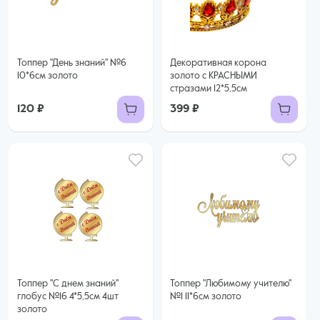
Топпер "День знаний" №6
Декоративная корона
10*6см золото
золото с КРАСНЫМИ
стразами 12*5,5см
120 ₽
399 ₽
Топпер "С днем знаний"
Топпер "Любимому учителю"
глобус №16 4*5,5см 4шт
№1 11*6см золото
золото