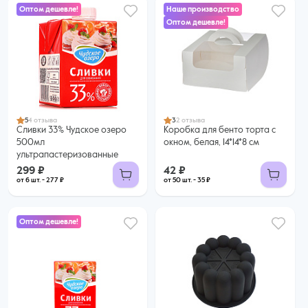
Оптом дешевле!
Наше производство
Оптом дешевле!
299 ₽
42 ₽
277 ₽ за шт. при заказе от 6 шт.
35 ₽ за шт. при заказе от 50 шт.
Купить оптом
Купить оптом
5
4 отзыва
3
2 отзыва
Сливки 33% Чудское озеро
Коробка для бенто торта с
500мл
окном, белая, 14*14*8 см
ультрапастеризованные
299 ₽
42 ₽
от 6 шт. - 277 ₽
от 50 шт. - 35 ₽
Оптом дешевле!
135 ₽
119 ₽ за шт. при заказе от 6 шт.
Купить оптом