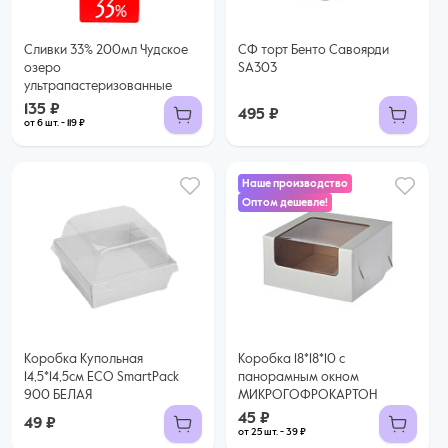
Сливки 33% 200мл Чудское
СФ торт Бенто Савоярди
озеро
SA303
ультрапастеризованные
135 ₽
495 ₽
от 6 шт. - 119 ₽
Наше производство
Оптом дешевле!
45 ₽
39 ₽ за шт. при заказе от 25 шт.
Купить оптом
Коробка Купольная
Коробка 18*18*10 с
14,5*14,5см ECO SmartPack
панорамным окном
900 БЕЛАЯ
МИКРОГОФРОКАРТОН
45 ₽
49 ₽
от 25 шт. - 39 ₽