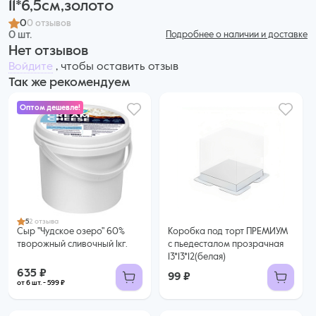
11*6,5см,золото
0
0 отзывов
0 шт.
Подробнее о наличии и доставке
Нет отзывов
Войдите
, чтобы оставить отзыв
Так же рекомендуем
Оптом дешевле!
635 ₽
599 ₽ за шт. при заказе от 6 шт.
Купить оптом
5
2 отзыва
Сыр "Чудское озеро" 60%
Коробка под торт ПРЕМИУМ
творожный сливочный 1кг.
с пьедесталом прозрачная
13*13*12(белая)
635 ₽
99 ₽
от 6 шт. - 599 ₽