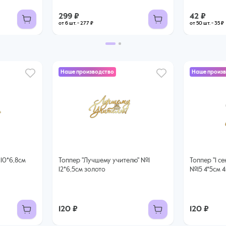
299 ₽
42 ₽
от 6 шт. - 277 ₽
от 50 шт. - 35 ₽
Наше производство
Наше произ
Топпер "Лучшему учителю" №1
Топпер "1 сентября" колокольчик
12*6,5см золото
№15 4*5см 
120 ₽
120 ₽