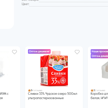
Цвет:
Оптом дешевле!
Наше произ
Оптом дешев
5
4 отзыва
3
2 отзыва
МИУМ с
Сливки 33% Чудское озеро 500мл
Коробка для
ая
ультрапастеризованные
белая, 14*14