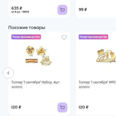
635 ₽
99 ₽
от 6 шт. - 599 ₽
Похожие товары
Наше производство
Наше производство
Топпер "1 сентября" Набор, 4шт
Топпер "1 сентября" №13 10*6,8см
золото
золото
120 ₽
120 ₽