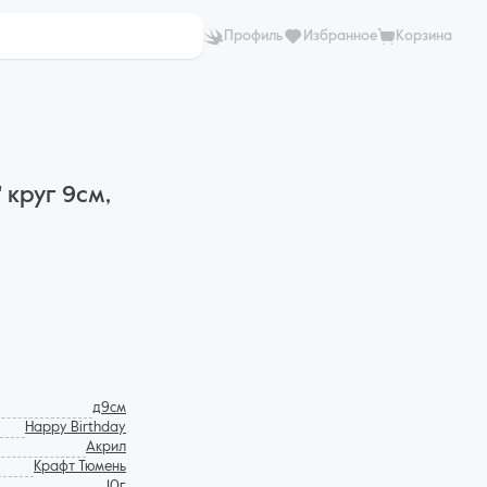
Профиль
Избранное
Корзина
 круг 9см,
д9см
Happy Birthday
Акрил
Крафт Тюмень
10г