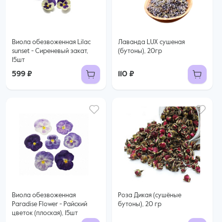
Виола обезвоженная Lilac
Лаванда LUX сушеная
sunset - Сиреневый закат,
(бутоны), 20гр
15шт
599 ₽
110 ₽
Виола обезвоженная
Роза Дикая (сушёные
Paradise Flower - Райский
бутоны), 20 гр
цветок (плоская), 15шт