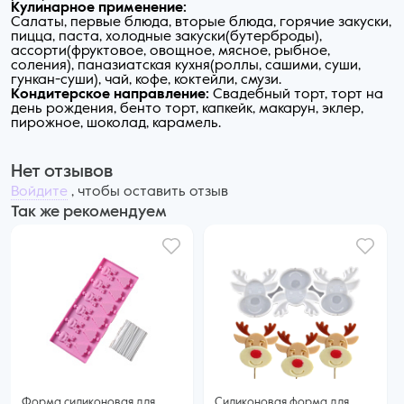
Кулинарное применение:
Cалаты, первые блюда, вторые блюда, горячие закуски,
пицца, паста, холодные закуски(бутерброды),
ассорти(фруктовое, овощное, мясное, рыбное,
соления), паназиатская кухня(роллы, сашими, суши,
гункан-суши), чай, кофе, коктейли, смузи.
Кондитерское направление:
Cвадебный торт, торт на
день рождения, бенто торт, капкейк, макарун, эклер,
пирожное, шоколад, карамель.
Нет отзывов
Войдите
, чтобы оставить отзыв
Так же рекомендуем
Форма силиконовая для
Силиконовая форма для