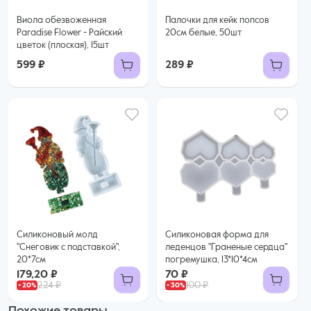
Виола обезвоженная
Палочки для кейк попсов
Paradise Flower - Райский
20см белые, 50шт
цветок (плоская), 15шт
599 ₽
289 ₽
Силиконовый молд
Силиконовая форма для
"Снеговик с подставкой",
леденцов "Граненые сердца"
20*7см
погремушка, 13*10*4см
179,20 ₽
70 ₽
224 ₽
100 ₽