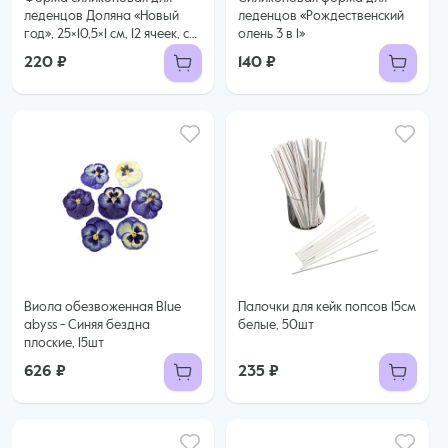
леденцов Доляна «Новый
леденцов «Рождественский
год», 25×10,5×1 см, 12 ячеек, с
олень 3 в 1»
палочками
220 ₽
140 ₽
Виола обезвоженная Blue
Палочки для кейк попсов 15см
abyss - Синяя бездна
белые, 50шт
плоские, 15шт
626 ₽
235 ₽