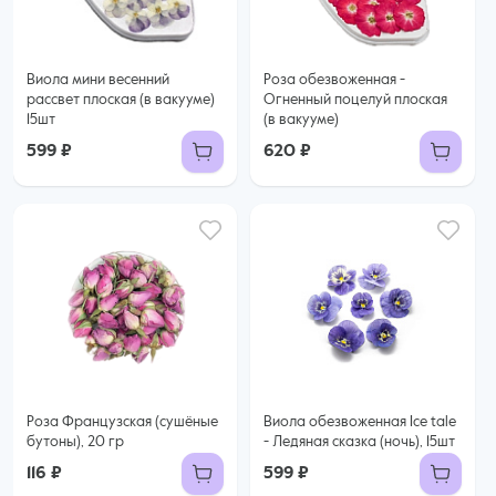
Виола мини весенний
Роза обезвоженная -
рассвет плоская (в вакууме)
Огненный поцелуй плоская
15шт
(в вакууме)
599 ₽
620 ₽
Роза Французская (сушёные
Виола обезвоженная Ice tale
бутоны), 20 гр
- Ледяная сказка (ночь), 15шт
116 ₽
599 ₽