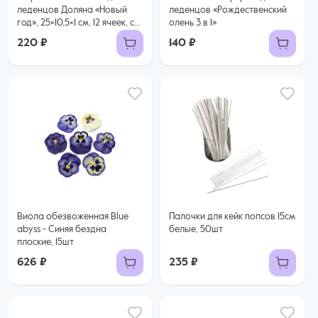
леденцов Доляна «Новый
леденцов «Рождественский
год», 25×10,5×1 см, 12 ячеек, с
олень 3 в 1»
палочками
220 ₽
140 ₽
Виола обезвоженная Blue
Палочки для кейк попсов 15см
abyss - Синяя бездна
белые, 50шт
плоские, 15шт
626 ₽
235 ₽