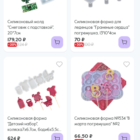
Силиконовый молд
Силиконовая форма для
"Снеговик с подставкой",
леденцов "Граненые сердца"
20*7см
погремушка, 13*10*4см
179,20 ₽
70 ₽
224 ₽
100 ₽
Силиконовая форма
Силиконовая форма №534 "8
"Детский набор",
марта погремушка" №2
коляска7х6.7см, боди6х5,5см,
гиря4,5х3,2см, бутыль 7х3,5с
66,50 ₽
624 ₽