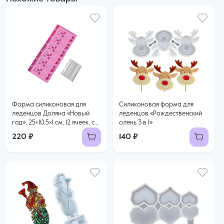
Форма силиконовая для
Силиконовая форма для
леденцов Доляна «Новый
леденцов «Рождественский
год», 25×10,5×1 см, 12 ячеек, с
олень 3 в 1»
палочками
220 ₽
140 ₽