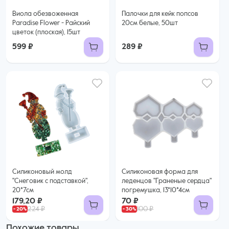
Виола обезвоженная
Палочки для кейк попсов
Paradise Flower - Райский
20см белые, 50шт
цветок (плоская), 15шт
599 ₽
289 ₽
Силиконовый молд
Силиконовая форма для
"Снеговик с подставкой",
леденцов "Граненые сердца"
20*7см
погремушка, 13*10*4см
179,20 ₽
70 ₽
224 ₽
100 ₽
Похожие товары