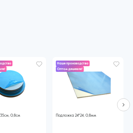
водство
Наше производство
ле!
Оптом дешевле!
35см, 0,8см
Подложка 24*24, 0,8мм