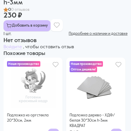
h-3мм
0
0 отзывов
230 ₽
Добавить в корзину
1 шт.
Подробнее о наличии и доставке
Нет отзывов
Войдите
, чтобы оставить отзыв
Похожие товары
Наше производство
Наше производство
Оптом дешевле!
54 ₽
44 ₽ за шт. при заказе от 10 шт.
Купить оптом
Подложка из оргстекла
Подложка дерево - ХДФ/
20*30см, 2мм
белая 30*30см h-3мм
КВАДРАТ