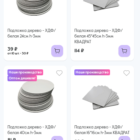
30 ₽ за шт. при заказе от 10 шт.
Купить оптом
Подложка дерево - ХДФ/
Подложка дерево - ХДФ/
белая 24см h-3мм
белая 45*45см h-3мм
КВАДРАТ
39 ₽
114 ₽
от 10 шт. - 30 ₽
Наше производство
Наше производство
Оптом дешевле!
81 ₽
72 ₽ за шт. при заказе от 10 шт.
Купить оптом
Подложка дерево - ХДФ/
Подложка дерево - ХДФ/
белая 40см h-3мм
белая 16*16см h-3мм КВАДРАТ