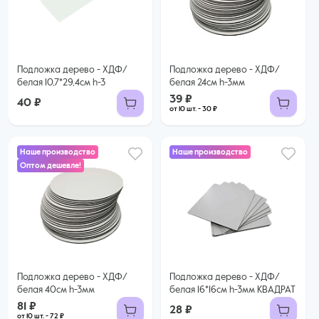
30 ₽ за шт. при заказе от 10 шт.
Купить оптом
Подложка дерево - ХДФ/
Подложка дерево - ХДФ/
белая 10,7*29,4см h-3
белая 24см h-3мм
39 ₽
40 ₽
от 10 шт. - 30 ₽
Наше производство
Наше производство
Оптом дешевле!
81 ₽
72 ₽ за шт. при заказе от 10 шт.
Купить оптом
Подложка дерево - ХДФ/
Подложка дерево - ХДФ/
белая 40см h-3мм
белая 16*16см h-3мм КВАДРАТ
81 ₽
28 ₽
от 10 шт. - 72 ₽