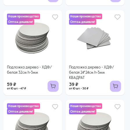
Наше производство
Наше производство
Оптом дешевле!
Оптом дешевле!
39 ₽
59 ₽
30 ₽ за шт. при заказе от 10 шт.
47 ₽ за шт. при заказе от 10 шт.
Купить оптом
Купить оптом
Подложка дерево - ХДФ/
Подложка дерево - ХДФ/
белая 32см h-3мм
белая 24*24см h-3мм
КВАДРАТ
59 ₽
39 ₽
от 10 шт. - 47 ₽
от 10 шт. - 30 ₽
Наше производство
Наше производство
Оптом дешевле!
Оптом дешевле!
31 ₽
37 ₽