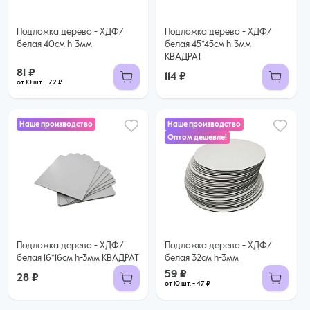
Подложка дерево - ХДФ/
Подложка дерево - ХДФ/
белая 40см h-3мм
белая 45*45см h-3мм
КВАДРАТ
81 ₽
114 ₽
от 10 шт. - 72 ₽
Наше производство
Наше производство
Оптом дешевле!
59 ₽
47 ₽ за шт. при заказе от 10 шт.
Купить оптом
Подложка дерево - ХДФ/
Подложка дерево - ХДФ/
белая 16*16см h-3мм КВАДРАТ
белая 32см h-3мм
59 ₽
28 ₽
от 10 шт. - 47 ₽