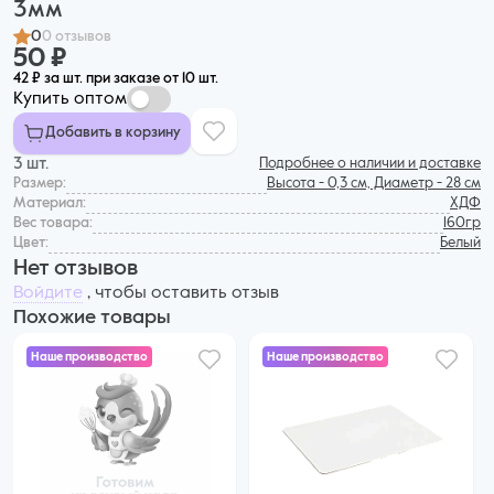
3мм
0
0 отзывов
50 ₽
42 ₽ за шт. при заказе от 10 шт.
Купить оптом
Добавить в корзину
3 шт.
Подробнее о наличии и доставке
Размер:
Высота - 0,3 см, Диаметр - 28 см
Материал:
ХДФ
Вес товара:
160гр
Цвет:
Белый
Нет отзывов
Войдите
, чтобы оставить отзыв
Похожие товары
Наше производство
Наше производство