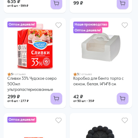
635 ₽
99 ₽
от 6 шт. - 599 ₽
Оптом дешевле!
Наше производство
Оптом дешевле!
299 ₽
42 ₽
277 ₽ за шт. при заказе от 6 шт.
35 ₽ за шт. при заказе от 50 шт.
Купить оптом
Купить оптом
5
4 отзыва
3
2 отзыва
Сливки 33% Чудское озеро
Коробка для бенто торта с
500мл
окном, белая, 14*14*8 см
ультрапастеризованные
299 ₽
42 ₽
от 6 шт. - 277 ₽
от 50 шт. - 35 ₽
Оптом дешевле!