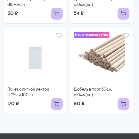
d10мм(шт)
d10мм(шт)
30 ₽
54 ₽
Наше производство
Пакет с липкой лентой
Дюбель в торт 50см,
12*25см 100шт
d10мм(шт)
170 ₽
60 ₽