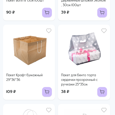
Пакет Бопп 8*15см 100шт
Деревянные шпажки Эконом
, 30см 100шт
90 ₽
39 ₽
Пакет Крафт бумажный
Пакет для бенто торта
29*36*36
сердечки прозрачный с
ручками 25*35см
109 ₽
38 ₽