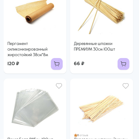
Пергамент
Деревянные шпажки
силиконизированный
ПРЕМИУМ 30см 100шт
жиростойкий 38см*8м
120 ₽
66 ₽
1
1 отзыв