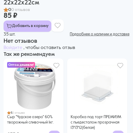
22х22х22см
0
0 отзывов
85 ₽
Добавить в корзину
35 шт.
Подробнее о наличии и доставке
Нет отзывов
Войдите
, чтобы оставить отзыв
Так же рекомендуем
Оптом дешевле!
635 ₽
599 ₽ за шт. при заказе от 6 шт.
Купить оптом
5
2 отзыва
Сыр "Чудское озеро" 60%
Коробка под торт ПРЕМИУМ
творожный сливочный 1кг.
с пьедесталом прозрачная
13*13*12(белая)