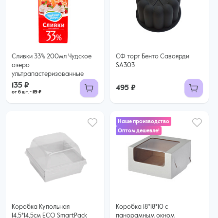
135 ₽
119 ₽ за шт. при заказе от 6 шт.
Купить оптом
Сливки 33% 200мл Чудское
СФ торт Бенто Савоярди
озеро
SA303
ультрапастеризованные
135 ₽
495 ₽
от 6 шт. - 119 ₽
Наше производство
Оптом дешевле!
45 ₽
39 ₽ за шт. при заказе от 25 шт.
Купить оптом
Коробка Купольная
Коробка 18*18*10 с
14,5*14,5см ECO SmartPack
панорамным окном