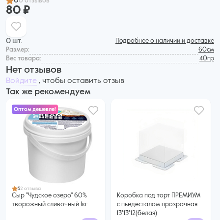
0
0 отзывов
80 ₽
0 шт.
Подробнее о наличии и доставке
Размер:
60см
Вес товара:
40гр
Нет отзывов
Войдите
, чтобы оставить отзыв
Так же рекомендуем
Оптом дешевле!
635 ₽
599 ₽ за шт. при заказе от 6 шт.
Купить оптом
5
2 отзыва
Сыр "Чудское озеро" 60%
Коробка под торт ПРЕМИУМ
творожный сливочный 1кг.
с пьедесталом прозрачная
13*13*12(белая)