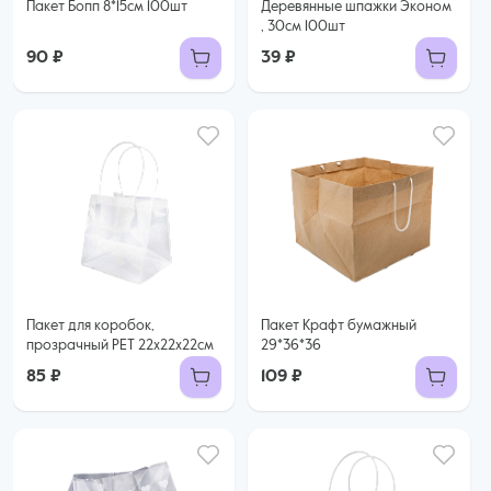
Пакет Бопп 8*15см 100шт
Деревянные шпажки Эконом
, 30см 100шт
90 ₽
39 ₽
Пакет для коробок,
Пакет Крафт бумажный
прозрачный PET 22х22х22см
29*36*36
85 ₽
109 ₽