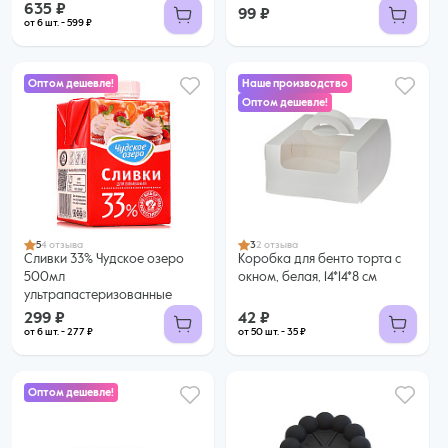
635 ₽
99 ₽
от 6 шт. - 599 ₽
Оптом дешевле!
Наше производство
Оптом дешевле!
299 ₽
42 ₽
277 ₽ за шт. при заказе от 6 шт.
35 ₽ за шт. при заказе от 50 шт.
Купить оптом
Купить оптом
5
4 отзыва
3
2 отзыва
Сливки 33% Чудское озеро
Коробка для бенто торта с
500мл
окном, белая, 14*14*8 см
ультрапастеризованные
299 ₽
42 ₽
от 6 шт. - 277 ₽
от 50 шт. - 35 ₽
Оптом дешевле!