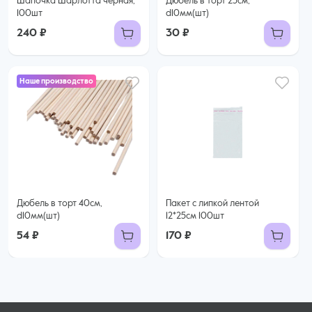
Шапочка Шарлотта чёрная,
Дюбель в торт 25см,
100шт
d10мм(шт)
240 ₽
30 ₽
Наше производство
Дюбель в торт 40см,
Пакет с липкой лентой
d10мм(шт)
12*25см 100шт
54 ₽
170 ₽