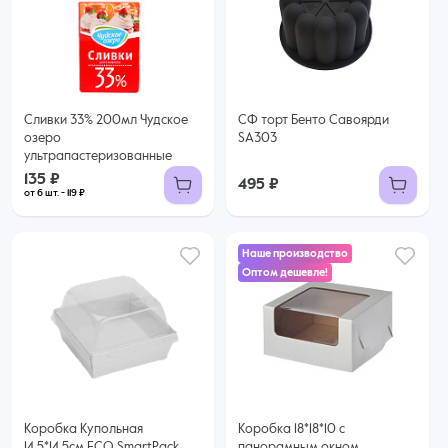
135 ₽
119 ₽ за шт. при заказе от 6 шт.
Купить оптом
Сливки 33% 200мл Чудское
СФ торт Бенто Савоярди
озеро
SA303
ультрапастеризованные
135 ₽
495 ₽
от 6 шт. - 119 ₽
Наше производство
Оптом дешевле!
45 ₽
39 ₽ за шт. при заказе от 25 шт.
Купить оптом
Коробка Купольная
Коробка 18*18*10 с
14,5*14,5см ECO SmartPack
панорамным окном