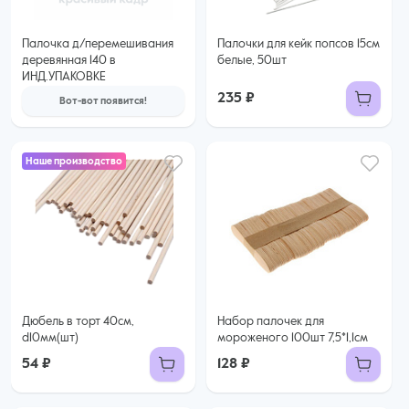
Палочка д/перемешивания
Палочки для кейк попсов 15см
деревянная 140 в
белые, 50шт
ИНД.УПАКОВКЕ
235 ₽
Вот-вот появится!
Наше производство
Дюбель в торт 40см,
Набор палочек для
d10мм(шт)
мороженого 100шт 7,5*1,1см
54 ₽
128 ₽