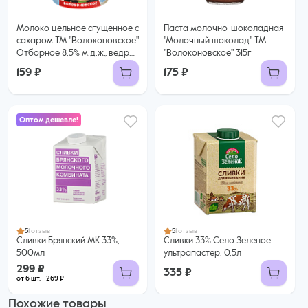
Молоко цельное сгущенное с
Паста молочно-шоколадная
сахаром ТМ "Волоконовское"
"Молочный шоколад" ТМ
Отборное 8,5% м.д.ж„ ведро
"Волоконовское" 315г
400 гр ГОСТ
159 ₽
175 ₽
Оптом дешевле!
299 ₽
269 ₽ за шт. при заказе от 6 шт.
Купить оптом
5
1 отзыв
5
1 отзыв
Сливки Брянский МК 33%,
Сливки 33% Село Зеленое
500мл
ультрапастер. 0,5л
299 ₽
335 ₽
от 6 шт. - 269 ₽
Похожие товары