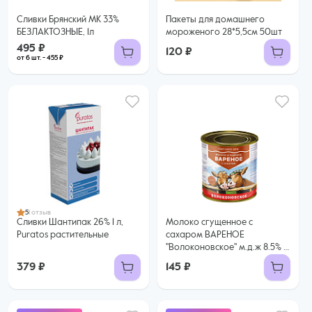
Сливки Брянский МК 33%
Пакеты для домашнего
БЕЗЛАКТОЗНЫЕ, 1л
мороженого 28*5,5см 50шт
495 ₽
120 ₽
от 6 шт. - 455 ₽
5
1 отзыв
Сливки Шантипак 26% 1 л,
Молоко сгущенное с
Puratos растительные
сахаром ВАРЕНОЕ
"Волоконовское" м.д.ж 8.5% ,
370 гр. ГОСТ
379 ₽
145 ₽