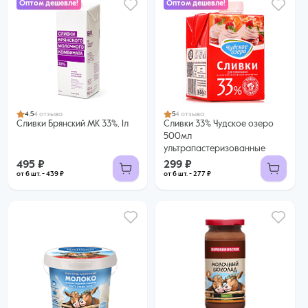
Оптом дешевле!
Оптом дешевле!
299 ₽
495 ₽
277 ₽ за шт. при заказе от 6 шт.
439 ₽ за шт. при заказе от 6 шт.
Купить оптом
Купить оптом
4.5
4 отзыва
5
4 отзыва
Сливки Брянский МК 33%, 1л
Сливки 33% Чудское озеро
500мл
ультрапастеризованные
495 ₽
299 ₽
от 6 шт. - 439 ₽
от 6 шт. - 277 ₽