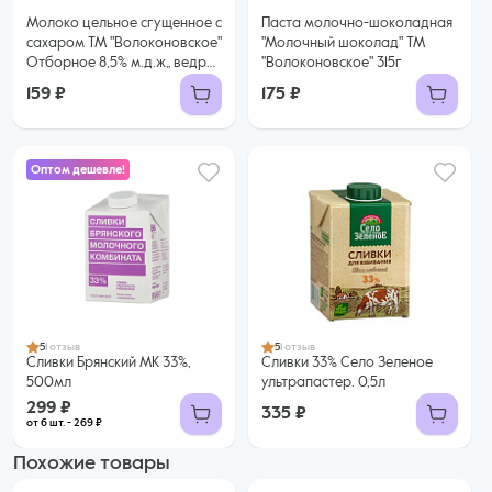
Молоко цельное сгущенное с
Паста молочно-шоколадная
сахаром ТМ "Волоконовское"
"Молочный шоколад" ТМ
Отборное 8,5% м.д.ж„ ведро
"Волоконовское" 315г
400 гр ГОСТ
159 ₽
175 ₽
Оптом дешевле!
299 ₽
269 ₽ за шт. при заказе от 6 шт.
Купить оптом
5
1 отзыв
5
1 отзыв
Сливки Брянский МК 33%,
Сливки 33% Село Зеленое
500мл
ультрапастер. 0,5л
299 ₽
335 ₽
от 6 шт. - 269 ₽
Похожие товары