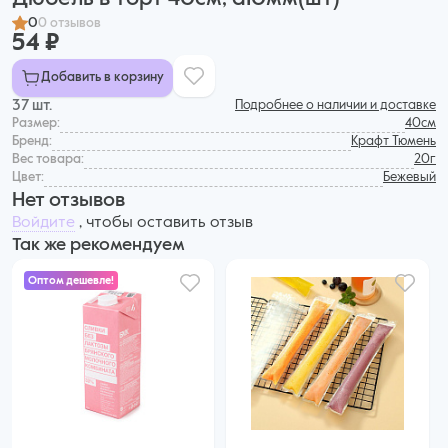
0
0 отзывов
54 ₽
Добавить в корзину
37 шт.
Подробнее о наличии и доставке
Размер:
40см
Бренд:
Крафт Тюмень
Вес товара:
20г
Цвет:
Бежевый
Нет отзывов
Войдите
, чтобы оставить отзыв
Так же рекомендуем
Оптом дешевле!
495 ₽
455 ₽ за шт. при заказе от 6 шт.
Купить оптом