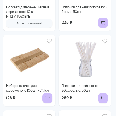
Палочка д/перемешивания
Палочки для кейк попсов 15см
деревянная 140 в
белые, 50шт
ИНД.УПАКОВКЕ
235 ₽
Вот-вот появится!
Набор палочек для
Палочки для кейк попсов
мороженого 100шт 7,5*1,1см
20см белые, 50шт
128 ₽
289 ₽