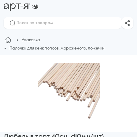
Упаковка
Палочки для кейк попсов, мороженого, ложечки
Дюбель в торт 40см, d10мм(шт)