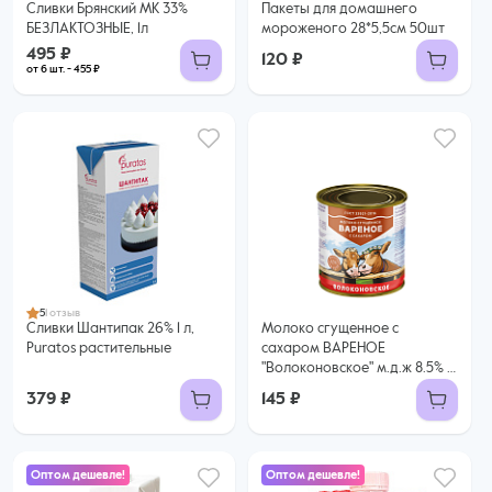
Сливки Брянский МК 33%
Пакеты для домашнего
БЕЗЛАКТОЗНЫЕ, 1л
мороженого 28*5,5см 50шт
495 ₽
120 ₽
от 6 шт. - 455 ₽
5
1 отзыв
Сливки Шантипак 26% 1 л,
Молоко сгущенное с
Puratos растительные
сахаром ВАРЕНОЕ
"Волоконовское" м.д.ж 8.5% ,
370 гр. ГОСТ
379 ₽
145 ₽
Оптом дешевле!
Оптом дешевле!