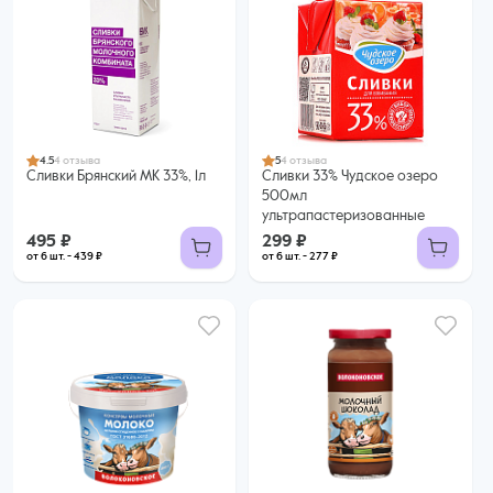
299 ₽
495 ₽
277 ₽ за шт. при заказе от 6 шт.
439 ₽ за шт. при заказе от 6 шт.
Купить оптом
Купить оптом
4.5
4 отзыва
5
4 отзыва
Сливки Брянский МК 33%, 1л
Сливки 33% Чудское озеро
500мл
ультрапастеризованные
495 ₽
299 ₽
от 6 шт. - 439 ₽
от 6 шт. - 277 ₽