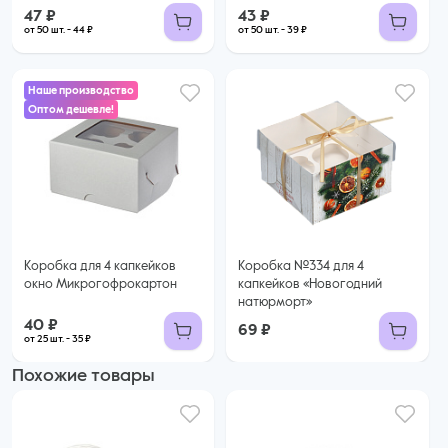
47 ₽
43 ₽
от 50 шт. - 44 ₽
от 50 шт. - 39 ₽
Наше производство
Оптом дешевле!
40 ₽
35 ₽ за шт. при заказе от 25 шт.
Купить оптом
Коробка для 4 капкейков
Коробка №334 для 4
окно Микрогофрокартон
капкейков «Новогодний
натюрморт»
40 ₽
69 ₽
от 25 шт. - 35 ₽
Похожие товары