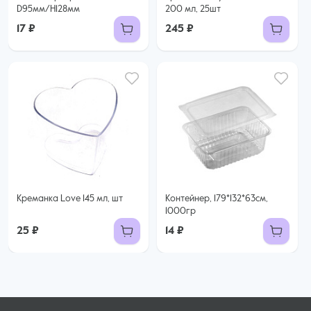
D95мм/H128мм
200 мл, 25шт
17 ₽
245 ₽
Креманка Love 145 мл, шт
Контейнер, 179*132*63см,
1000гр
25 ₽
14 ₽