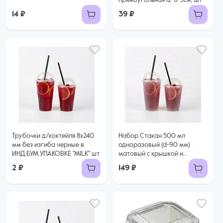
прямоугольная 12*6*5см, шт
14 ₽
39 ₽
Трубочки д/коктейля 8х240
Набор Стакан 500 мл
мм без изгиба черные в
одноразовый (d-90 мм)
ИНД.БУМ.УПАКОВКЕ "MILK" шт
матовый с крышкой и
трубочки, 10шт
2 ₽
149 ₽