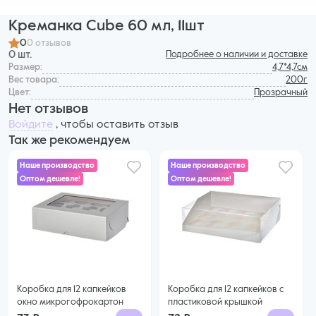
Креманка Cube 60 мл, 11шт
0
0 отзывов
0 шт.
Подробнее о наличии и доставке
Размер:
4,7*4,7см
Вес товара:
200г
Цвет:
Прозрачный
Нет отзывов
Войдите
, чтобы оставить отзыв
Так же рекомендуем
Наше производство
Наше производство
Оптом дешевле!
Оптом дешевле!
73 ₽
72 ₽
60 ₽ за шт. при заказе от 25 шт.
68 ₽ за шт. при заказе от 50 шт.
Купить оптом
Купить оптом
Коробка для 12 капкейков
Коробка для 12 капкейков с
окно микрогофрокартон
пластиковой крышкой