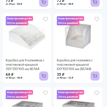
73 ₽
72 ₽
от 25 шт. - 60 ₽
от 50 шт. - 68 ₽
Наше производство
Наше производство
Оптом дешевле!
Оптом дешевле!
68 ₽
35 ₽
60 ₽ за шт. при заказе от 50 шт.
32 ₽ за шт. при заказе от 50 шт.
Купить оптом
Купить оптом
Коробка для 9 капкейков с
Коробка для 1 капкейка с
пластиковой крышкой
пластиковой крышкой
250*250*100 мм БЕЛАЯ
100*100*100 мм (БЕЛАЯ)
68 ₽
35 ₽
от 50 шт. - 60 ₽
от 50 шт. - 32 ₽
Наше производство
Наше производство
Оптом дешевле!
Оптом дешевле!