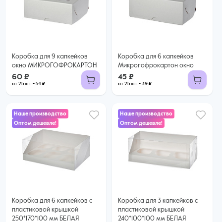
60 ₽
45 ₽
54 ₽ за шт. при заказе от 25 шт.
39 ₽ за шт. при заказе от 25 шт.
Купить оптом
Купить оптом
Коробка для 9 капкейков
Коробка для 6 капкейков
окно МИКРОГОФРОКАРТОН
Микрогофрокартон окно
60 ₽
45 ₽
от 25 шт. - 54 ₽
от 25 шт. - 39 ₽
Наше производство
Наше производство
Оптом дешевле!
Оптом дешевле!
47 ₽
43 ₽
44 ₽ за шт. при заказе от 50 шт.
39 ₽ за шт. при заказе от 50 шт.
Купить оптом
Купить оптом
Коробка для 6 капкейков с
Коробка для 3 капкейков с
пластиковой крышкой
пластиковой крышкой
250*170*100 мм БЕЛАЯ
240*100*100 мм БЕЛАЯ