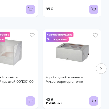
95 ₽
водство
Наше производство
ле!
Оптом дешевле!
 1 капкейка с
Коробка для 6 капкейков
й крышкой 100*100*100
Микрогофрокартон окно
45 ₽
от 25 шт. - 39 ₽