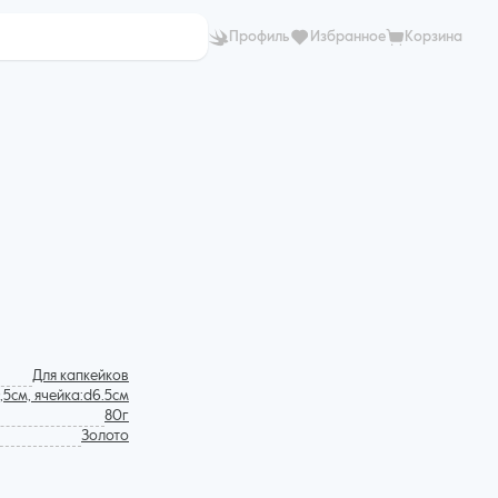
Профиль
Избранное
Корзина
Для капкейков
9,5см, ячейка:d6.5см
80г
Золото