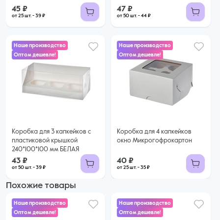
45 ₽
47 ₽
от 25 шт. - 39 ₽
от 50 шт. - 44 ₽
Наше производство
Наше производство
Оптом дешевле!
Оптом дешевле!
40 ₽
43 ₽
35 ₽ за шт. при заказе от 25 шт.
Купить оптом
39 ₽ за шт. при заказе от 50 шт.
Купить оптом
Коробка для 3 капкейков с
Коробка для 4 капкейков
пластиковой крышкой
окно Микрогофрокартон
240*100*100 мм БЕЛАЯ
43 ₽
40 ₽
от 50 шт. - 39 ₽
от 25 шт. - 35 ₽
Похожие товары
Наше производство
Наше производство
Оптом дешевле!
Оптом дешевле!