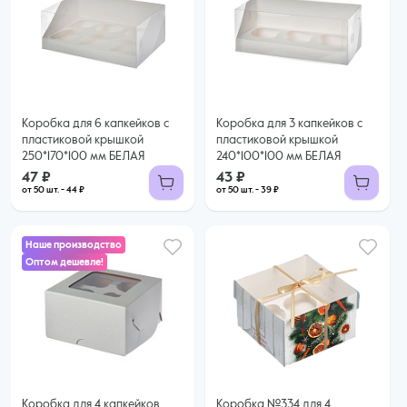
47 ₽
43 ₽
44 ₽ за шт. при заказе от 50 шт.
39 ₽ за шт. при заказе от 50 шт.
Купить оптом
Купить оптом
Коробка для 6 капкейков с
Коробка для 3 капкейков с
пластиковой крышкой
пластиковой крышкой
250*170*100 мм БЕЛАЯ
240*100*100 мм БЕЛАЯ
47 ₽
43 ₽
от 50 шт. - 44 ₽
от 50 шт. - 39 ₽
Наше производство
Оптом дешевле!
40 ₽
35 ₽ за шт. при заказе от 25 шт.
Купить оптом
Коробка для 4 капкейков
Коробка №334 для 4