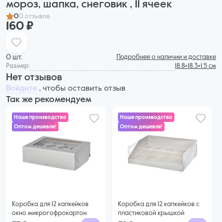
мороз, шапка, снеговик , 11 ячеек
0
0 отзывов
160 ₽
0 шт.
Подробнее о наличии и доставке
Размер:
18.8×18.3×1.5 см
Нет отзывов
Войдите
, чтобы оставить отзыв
Так же рекомендуем
Наше производство
Наше производство
Оптом дешевле!
Оптом дешевле!
73 ₽
72 ₽
60 ₽ за шт. при заказе от 25 шт.
68 ₽ за шт. при заказе от 50 шт.
Купить оптом
Купить оптом
Коробка для 12 капкейков
Коробка для 12 капкейков с
окно микрогофрокартон
пластиковой крышкой