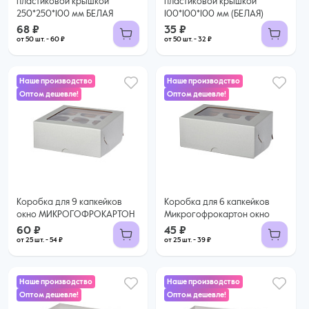
пластиковой крышкой
пластиковой крышкой
250*250*100 мм БЕЛАЯ
100*100*100 мм (БЕЛАЯ)
68 ₽
35 ₽
от 50 шт. - 60 ₽
от 50 шт. - 32 ₽
Наше производство
Наше производство
Оптом дешевле!
Оптом дешевле!
60 ₽
45 ₽
54 ₽ за шт. при заказе от 25 шт.
39 ₽ за шт. при заказе от 25 шт.
Купить оптом
Купить оптом
Коробка для 9 капкейков
Коробка для 6 капкейков
окно МИКРОГОФРОКАРТОН
Микрогофрокартон окно
60 ₽
45 ₽
от 25 шт. - 54 ₽
от 25 шт. - 39 ₽
Наше производство
Наше производство
Оптом дешевле!
Оптом дешевле!