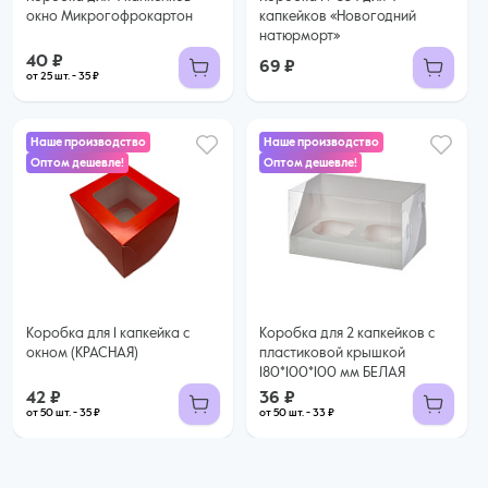
окно Микрогофрокартон
капкейков «Новогодний
натюрморт»
40 ₽
69 ₽
от 25 шт. - 35 ₽
Наше производство
Наше производство
Оптом дешевле!
Оптом дешевле!
42 ₽
36 ₽
35 ₽ за шт. при заказе от 50 шт.
Купить оптом
33 ₽ за шт. при заказе от 50 шт.
Купить оптом
Коробка для 1 капкейка с
Коробка для 2 капкейков с
окном (КРАСНАЯ)
пластиковой крышкой
180*100*100 мм БЕЛАЯ
42 ₽
36 ₽
от 50 шт. - 35 ₽
от 50 шт. - 33 ₽