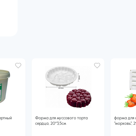
ертный
Форма для муссового торта
форма для 
сердца, 20*3,5см
"морковь", 2