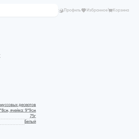
Профиль
Избранное
Корзина
х
и муссовых десертов
9*8см, ячейка: 9*9см
75г
Белый