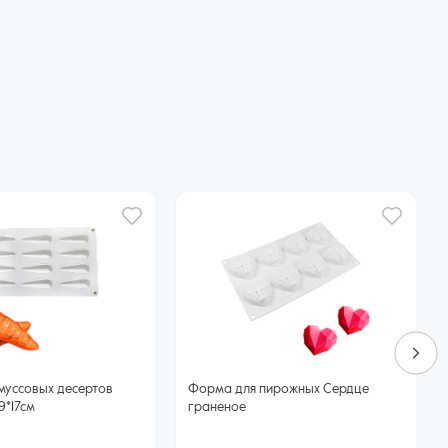
муссовых десертов
Форма для пирожных Сердце
9*17см
граненое