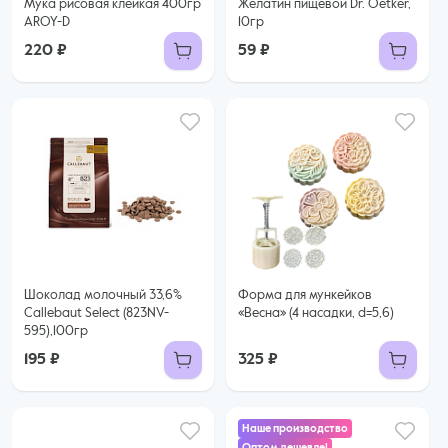
Мука рисовая клейкая 400гр
Желатин пищевой Dr. Oetker,
AROY-D
10гр
220 ₽
59 ₽
Шоколад молочный 33,6%
Форма для мункейков
Callebaut Select (823NV-
«Весна» (4 насадки, d=5,6)
595),100гр
195 ₽
325 ₽
Наше производство
Оптом дешевле!