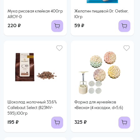
Мука рисовая клейкая 400гр
Желатин пищевой Dr. Oetker,
AROY-D
10гр
220 ₽
59 ₽
Шоколад молочный 33,6%
Форма для мункейков
Callebaut Select (823NV-
«Весна» (4 насадки, d=5,6)
595),100гр
195 ₽
325 ₽