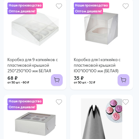
Наше производство
Наше производство
Оптом дешевле!
Оптом дешевле!
68 ₽
35 ₽
60 ₽ за шт. при заказе от 50 шт.
32 ₽ за шт. при заказе от 50 шт.
Купить оптом
Купить оптом
Коробка для 9 капкейков с
Коробка для 1 капкейка с
пластиковой крышкой
пластиковой крышкой
250*250*100 мм БЕЛАЯ
100*100*100 мм (БЕЛАЯ)
68 ₽
35 ₽
от 50 шт. - 60 ₽
от 50 шт. - 32 ₽
Наше производство
Оптом дешевле!
60 ₽
54 ₽ за шт. при заказе от 25 шт.
Купить оптом