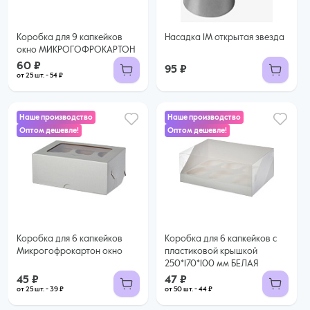
Коробка для 9 капкейков
Насадка 1М открытая звезда
окно МИКРОГОФРОКАРТОН
60 ₽
95 ₽
от 25 шт. - 54 ₽
Наше производство
Наше производство
Оптом дешевле!
Оптом дешевле!
45 ₽
47 ₽
39 ₽ за шт. при заказе от 25 шт.
Купить оптом
44 ₽ за шт. при заказе от 50 шт.
Купить оптом
Коробка для 6 капкейков
Коробка для 6 капкейков с
Микрогофрокартон окно
пластиковой крышкой
250*170*100 мм БЕЛАЯ
45 ₽
47 ₽
от 25 шт. - 39 ₽
от 50 шт. - 44 ₽