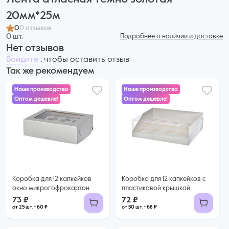
20мм*25м
0
0 отзывов
0 шт.
Подробнее о наличии и доставке
Нет отзывов
Войдите
, чтобы оставить отзыв
Так же рекомендуем
Наше производство
Наше производство
Оптом дешевле!
Оптом дешевле!
73 ₽
72 ₽
60 ₽ за шт. при заказе от 25 шт.
68 ₽ за шт. при заказе от 50 шт.
Купить оптом
Купить оптом
Коробка для 12 капкейков
Коробка для 12 капкейков с
окно микрогофрокартон
пластиковой крышкой
73 ₽
72 ₽
от 25 шт. - 60 ₽
от 50 шт. - 68 ₽