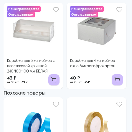
Наше производство
Наше производство
Оптом дешевле!
Оптом дешевле!
40 ₽
43 ₽
35 ₽ за шт. при заказе от 25 шт.
Купить оптом
39 ₽ за шт. при заказе от 50 шт.
Купить оптом
Коробка для 3 капкейков с
Коробка для 4 капкейков
пластиковой крышкой
окно Микрогофрокартон
240*100*100 мм БЕЛАЯ
43 ₽
40 ₽
от 50 шт. - 39 ₽
от 25 шт. - 35 ₽
Похожие товары