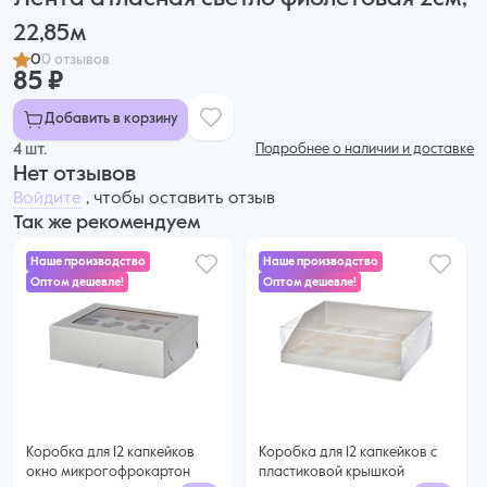
22,85м
0
0 отзывов
85 ₽
Добавить в корзину
4 шт.
Подробнее о наличии и доставке
Нет отзывов
Войдите
, чтобы оставить отзыв
Так же рекомендуем
Наше производство
Наше производство
Оптом дешевле!
Оптом дешевле!
73 ₽
72 ₽
60 ₽ за шт. при заказе от 25 шт.
68 ₽ за шт. при заказе от 50 шт.
Купить оптом
Купить оптом
Коробка для 12 капкейков
Коробка для 12 капкейков с
окно микрогофрокартон
пластиковой крышкой