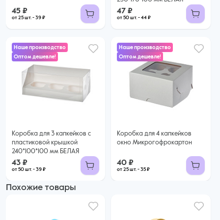
45 ₽
47 ₽
от 25 шт. - 39 ₽
от 50 шт. - 44 ₽
Наше производство
Наше производство
Оптом дешевле!
Оптом дешевле!
40 ₽
43 ₽
35 ₽ за шт. при заказе от 25 шт.
Купить оптом
39 ₽ за шт. при заказе от 50 шт.
Купить оптом
Коробка для 3 капкейков с
Коробка для 4 капкейков
пластиковой крышкой
окно Микрогофрокартон
240*100*100 мм БЕЛАЯ
43 ₽
40 ₽
от 50 шт. - 39 ₽
от 25 шт. - 35 ₽
Похожие товары