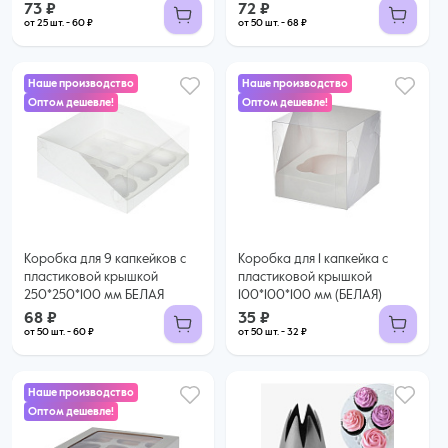
73 ₽
72 ₽
от 25 шт. - 60 ₽
от 50 шт. - 68 ₽
Наше производство
Наше производство
Оптом дешевле!
Оптом дешевле!
68 ₽
35 ₽
60 ₽ за шт. при заказе от 50 шт.
32 ₽ за шт. при заказе от 50 шт.
Купить оптом
Купить оптом
Коробка для 9 капкейков с
Коробка для 1 капкейка с
пластиковой крышкой
пластиковой крышкой
250*250*100 мм БЕЛАЯ
100*100*100 мм (БЕЛАЯ)
68 ₽
35 ₽
от 50 шт. - 60 ₽
от 50 шт. - 32 ₽
Наше производство
Оптом дешевле!