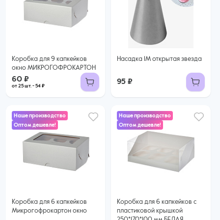
60 ₽
54 ₽ за шт. при заказе от 25 шт.
Купить оптом
Коробка для 9 капкейков
Насадка 1М открытая звезда
окно МИКРОГОФРОКАРТОН
60 ₽
95 ₽
от 25 шт. - 54 ₽
Наше производство
Наше производство
Оптом дешевле!
Оптом дешевле!
45 ₽
47 ₽
39 ₽ за шт. при заказе от 25 шт.
Купить оптом
44 ₽ за шт. при заказе от 50 шт.
Купить оптом
Коробка для 6 капкейков
Коробка для 6 капкейков с
Микрогофрокартон окно
пластиковой крышкой
250*170*100 мм БЕЛАЯ