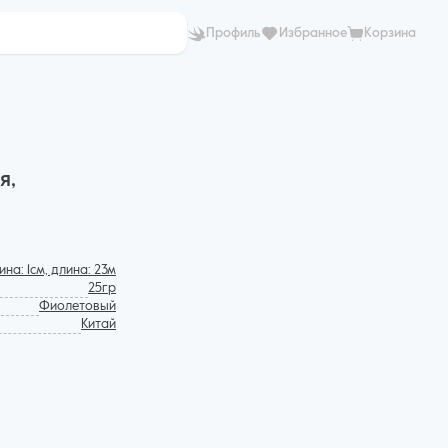
Профиль
Избранное
Корзина
я,
на: 1см, длина: 23м
25гр
Фиолетовый
Китай