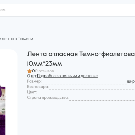
е ленты в Тюмени
Лента атласная Темно-фиолетова
10мм*23мм
0
0 отзывов
0 шт.
Подробнее о наличии и доставке
Размер:
шири
Вес товара:
Цвет:
Страна производства: