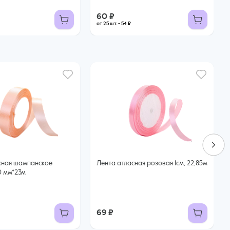
60 ₽
от 25 шт. - 54 ₽
сная шампанское
Лента атласная розовая 1см, 22,85м
0 мм*23м
69 ₽