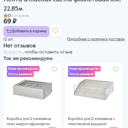
22,85м
0
0 отзывов
69 ₽
Добавить в корзину
12 шт.
Подробнее о наличии и доставке
Нет отзывов
Войдите
, чтобы оставить отзыв
Так же рекомендуем
Наше производство
Наше производство
Оптом дешевле!
Оптом дешевле!
73 ₽
72 ₽
60 ₽ за шт. при заказе от 25 шт.
68 ₽ за шт. при заказе от 50 шт.
Купить оптом
Купить оптом
Коробка для 12 капкейков
Коробка для 12 капкейков с
окно микрогофрокартон
пластиковой крышкой