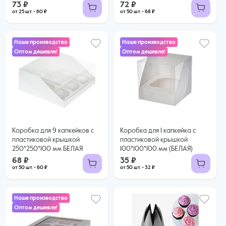
73 ₽
72 ₽
от 25 шт. - 60 ₽
от 50 шт. - 68 ₽
Наше производство
Наше производство
Оптом дешевле!
Оптом дешевле!
68 ₽
35 ₽
60 ₽ за шт. при заказе от 50 шт.
32 ₽ за шт. при заказе от 50 шт.
Купить оптом
Купить оптом
Коробка для 9 капкейков с
Коробка для 1 капкейка с
пластиковой крышкой
пластиковой крышкой
250*250*100 мм БЕЛАЯ
100*100*100 мм (БЕЛАЯ)
68 ₽
35 ₽
от 50 шт. - 60 ₽
от 50 шт. - 32 ₽
Наше производство
Оптом дешевле!