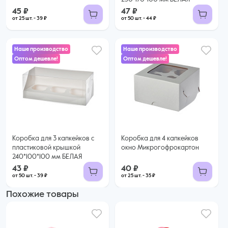
45 ₽
47 ₽
от 25 шт. - 39 ₽
от 50 шт. - 44 ₽
Наше производство
Наше производство
Оптом дешевле!
Оптом дешевле!
40 ₽
43 ₽
35 ₽ за шт. при заказе от 25 шт.
Купить оптом
39 ₽ за шт. при заказе от 50 шт.
Купить оптом
Коробка для 3 капкейков с
Коробка для 4 капкейков
пластиковой крышкой
окно Микрогофрокартон
240*100*100 мм БЕЛАЯ
43 ₽
40 ₽
от 50 шт. - 39 ₽
от 25 шт. - 35 ₽
Похожие товары