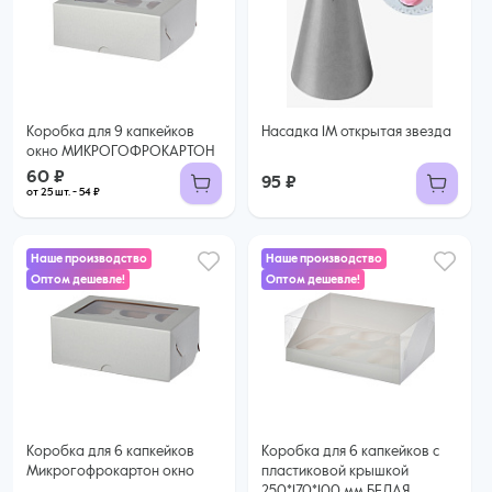
60 ₽
54 ₽ за шт. при заказе от 25 шт.
Купить оптом
Коробка для 9 капкейков
Насадка 1М открытая звезда
окно МИКРОГОФРОКАРТОН
60 ₽
95 ₽
от 25 шт. - 54 ₽
Наше производство
Наше производство
Оптом дешевле!
Оптом дешевле!
45 ₽
47 ₽
39 ₽ за шт. при заказе от 25 шт.
Купить оптом
44 ₽ за шт. при заказе от 50 шт.
Купить оптом
Коробка для 6 капкейков
Коробка для 6 капкейков с
Микрогофрокартон окно
пластиковой крышкой
250*170*100 мм БЕЛАЯ