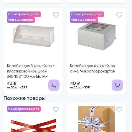
Наше производство
Наше производство
Оптом дешевле!
Оптом дешевле!
40 ₽
43 ₽
35 ₽ за шт. при заказе от 25 шт.
Купить оптом
39 ₽ за шт. при заказе от 50 шт.
Купить оптом
Коробка для 3 капкейков с
Коробка для 4 капкейков
пластиковой крышкой
окно Микрогофрокартон
240*100*100 мм БЕЛАЯ
43 ₽
40 ₽
от 50 шт. - 39 ₽
от 25 шт. - 35 ₽
Похожие товары
Наше производство