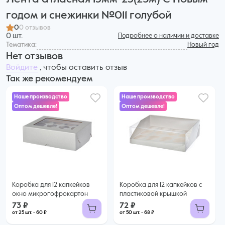
годом и снежинки №011 голубой
0
0 отзывов
0 шт.
Подробнее о наличии и доставке
Тематика:
Новый год
Нет отзывов
Войдите
, чтобы оставить отзыв
Так же рекомендуем
Наше производство
Наше производство
Оптом дешевле!
Оптом дешевле!
73 ₽
72 ₽
60 ₽ за шт. при заказе от 25 шт.
68 ₽ за шт. при заказе от 50 шт.
Купить оптом
Купить оптом
Коробка для 12 капкейков
Коробка для 12 капкейков с
окно микрогофрокартон
пластиковой крышкой
73 ₽
72 ₽
от 25 шт. - 60 ₽
от 50 шт. - 68 ₽