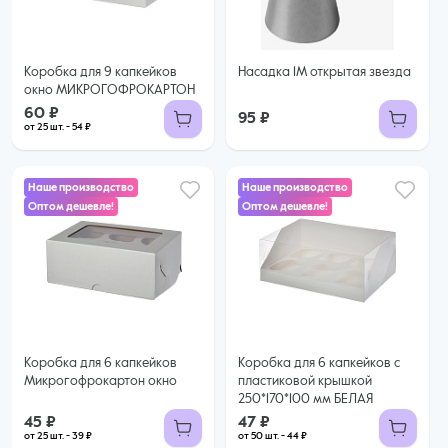
Купить оптом
Коробка для 9 капкейков
Насадка 1М открытая звезда
окно МИКРОГОФРОКАРТОН
60 ₽
95 ₽
от 25 шт. - 54 ₽
Наше производство
Наше производство
Оптом дешевле!
Оптом дешевле!
45 ₽
47 ₽
39 ₽ за шт. при заказе от 25 шт.
Купить оптом
44 ₽ за шт. при заказе от 50 шт.
Купить оптом
Коробка для 6 капкейков
Коробка для 6 капкейков с
Микрогофрокартон окно
пластиковой крышкой
250*170*100 мм БЕЛАЯ
45 ₽
47 ₽
от 25 шт. - 39 ₽
от 50 шт. - 44 ₽