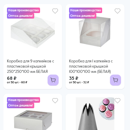
Наше производство
Наше производство
Оптом дешевле!
Оптом дешевле!
68 ₽
35 ₽
60 ₽ за шт. при заказе от 50 шт.
32 ₽ за шт. при заказе от 50 шт.
Купить оптом
Купить оптом
Коробка для 9 капкейков с
Коробка для 1 капкейка с
пластиковой крышкой
пластиковой крышкой
250*250*100 мм БЕЛАЯ
100*100*100 мм (БЕЛАЯ)
68 ₽
35 ₽
от 50 шт. - 60 ₽
от 50 шт. - 32 ₽
Наше производство
Оптом дешевле!
60 ₽
54 ₽ за шт. при заказе от 25 шт.