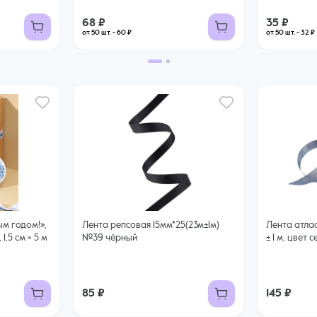
68 ₽
35 ₽
от 50 шт. - 60 ₽
от 50 шт. - 32 ₽
ым годом!»,
Лента репсовая 15мм*25(23м±1м)
Лента атлас
1,5 см × 5 м
№39 чёрный
± 1 м, цвет
85 ₽
145 ₽