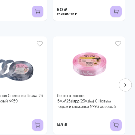
60 ₽
от 25 шт. - 54 ₽
ная Снежинки, 15 мм, 23
Лента атласная
 серый №59
15мм*25±1ярд(23м±1м) С Новым
годом и снежинки №93 розовый
145 ₽