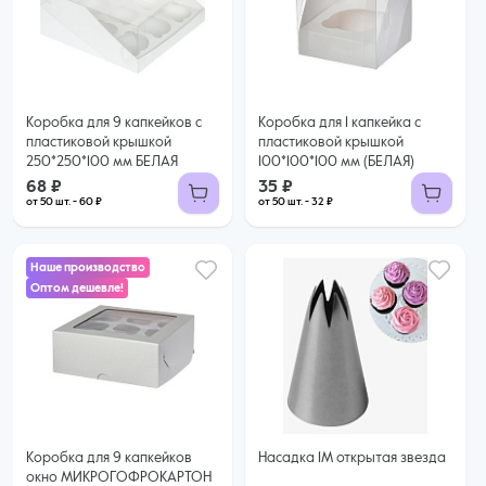
68 ₽
35 ₽
60 ₽ за шт. при заказе от 50 шт.
32 ₽ за шт. при заказе от 50 шт.
Купить оптом
Купить оптом
Коробка для 9 капкейков с
Коробка для 1 капкейка с
пластиковой крышкой
пластиковой крышкой
250*250*100 мм БЕЛАЯ
100*100*100 мм (БЕЛАЯ)
68 ₽
35 ₽
от 50 шт. - 60 ₽
от 50 шт. - 32 ₽
Наше производство
Оптом дешевле!
60 ₽
54 ₽ за шт. при заказе от 25 шт.
Купить оптом
Коробка для 9 капкейков
Насадка 1М открытая звезда
окно МИКРОГОФРОКАРТОН