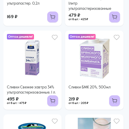
ультрапастер. 0,2л
1литр
ультрапастеризованные
479 ₽
169 ₽
от 6 шт. - 425 ₽
Оптом дешевле!
Оптом дешевле!
495 ₽
219 ₽
475 ₽ за шт. при заказе от 6 шт.
205 ₽ за шт. при заказе от 6 шт.
Купить оптом
Купить оптом
Сливки Свежее завтра 34%
Сливки БМК 20%, 500мл
ультрапастеризованные, 1 л.
495 ₽
219 ₽
от 6 шт. - 475 ₽
от 6 шт. - 205 ₽