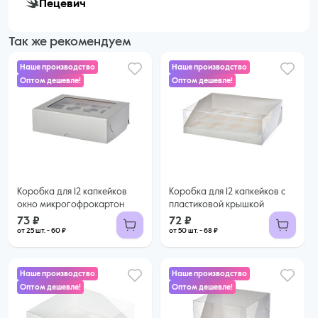
Пецевич
Так же рекомендуем
Наше производство
Наше производство
Оптом дешевле!
Оптом дешевле!
73 ₽
72 ₽
60 ₽ за шт. при заказе от 25 шт.
68 ₽ за шт. при заказе от 50 шт.
Купить оптом
Купить оптом
Коробка для 12 капкейков
Коробка для 12 капкейков с
окно микрогофрокартон
пластиковой крышкой
73 ₽
72 ₽
от 25 шт. - 60 ₽
от 50 шт. - 68 ₽
Наше производство
Наше производство
Оптом дешевле!
Оптом дешевле!