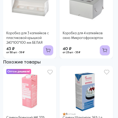
40 ₽
43 ₽
35 ₽ за шт. при заказе от 25 шт.
Купить оптом
39 ₽ за шт. при заказе от 50 шт.
Купить оптом
Коробка для 3 капкейков с
Коробка для 4 капкейков
пластиковой крышкой
окно Микрогофрокартон
240*100*100 мм БЕЛАЯ
43 ₽
40 ₽
от 50 шт. - 39 ₽
от 25 шт. - 35 ₽
Похожие товары
Оптом дешевле!
495 ₽
455 ₽ за шт. при заказе от 6 шт.
Купить оптом
5
1 отзыв
Сливки Брянский МК 33%
Сливки Шантипак 26% 1 л,