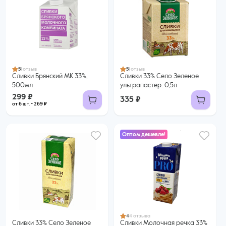
299 ₽
269 ₽ за шт. при заказе от 6 шт.
Купить оптом
5
1 отзыв
5
1 отзыв
Сливки Брянский МК 33%,
Сливки 33% Село Зеленое
500мл
ультрапастер. 0,5л
299 ₽
335 ₽
от 6 шт. - 269 ₽
Оптом дешевле!
479 ₽
425 ₽ за шт. при заказе от 6 шт.
Купить оптом
4
4 отзыва
Сливки 33% Село Зеленое
Сливки Молочная речка 33%