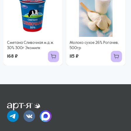
Сметана Сливочная м.д.ж.
Молоко сухое 26% Рогачев,
30% 300г Экомилк
500гр
168 ₽
115 ₽