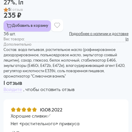
27%, 1л
5
1 отзыв
235 ₽
Добавить в корзину
36 шт.
Подробнее о наличии и доставке
Вес товара:
1л
Дополнительнo
Состав: вода питьевая, растительное масло (рафинированное
дезодорированное, пальмоядровое масло, эмульгатор соевый
лецитин), сахар, глюкоза, белок молочный, стабилизатор Е466,
эмульгаторы (Е460i, Е472b, Е472e), влагоудерживающий агент Е420,
регулятор кислотности Е339ii, соль поваренная пищевая,
ароматизатор "Сливочная ваниль"
1 отзыв
Войдите
, чтобы оставить отзыв
10.08.2022
Хорошие сливки✅
Нет «растительного» привкуса