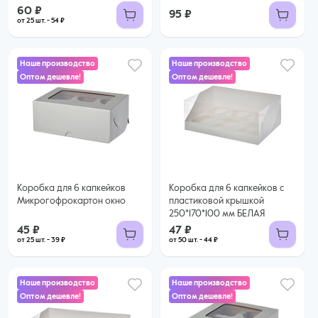
60 ₽
95 ₽
от 25 шт. - 54 ₽
Наше производство
Наше производство
Оптом дешевле!
Оптом дешевле!
45 ₽
47 ₽
39 ₽ за шт. при заказе от 25 шт.
Купить оптом
44 ₽ за шт. при заказе от 50 шт.
Купить оптом
Коробка для 6 капкейков
Коробка для 6 капкейков с
Микрогофрокартон окно
пластиковой крышкой
250*170*100 мм БЕЛАЯ
45 ₽
47 ₽
от 25 шт. - 39 ₽
от 50 шт. - 44 ₽
Наше производство
Наше производство
Оптом дешевле!
Оптом дешевле!