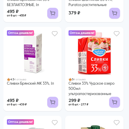
БЕЗЛАКТОЗНЫЕ, 1л
Puratos растительные
495 ₽
379 ₽
от 6 шт. - 455 ₽
Оптом дешевле!
Оптом дешевле!
299 ₽
495 ₽
277 ₽ за шт. при заказе от 6 шт.
439 ₽ за шт. при заказе от 6 шт.
Купить оптом
Купить оптом
4.5
4 отзыва
5
4 отзыва
Сливки Брянский МК 33%, 1л
Сливки 33% Чудское озеро
500мл
ультрапастеризованные
495 ₽
299 ₽
от 6 шт. - 439 ₽
от 6 шт. - 277 ₽
Оптом дешевле!